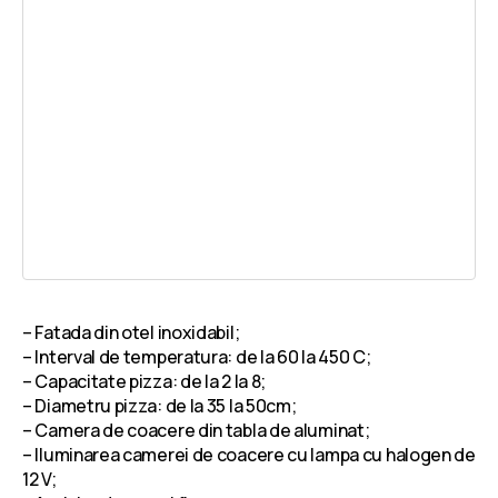
– Fatada din otel inoxidabil;
– Interval de temperatura: de la 60 la 450 C;
– Capacitate pizza: de la 2 la 8;
– Diametru pizza: de la 35 la 50cm;
– Camera de coacere din tabla de aluminat;
– Iluminarea camerei de coacere cu lampa cu halogen de
12 V;