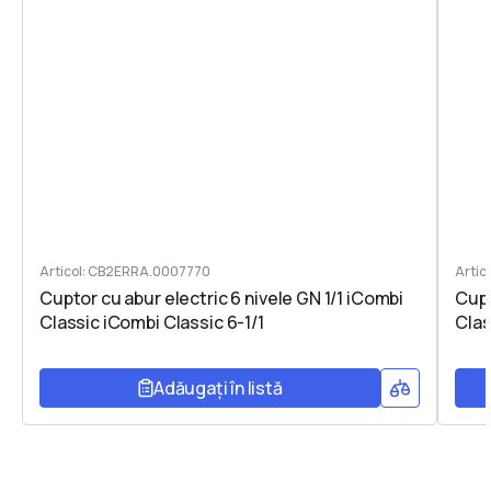
Articol: CB2ERRA.0007770
Arti
Cuptor cu abur electric 6 nivele GN 1/1 iCombi
Cupt
Classic iCombi Classic 6-1/1
Clas
Adăugați în listă