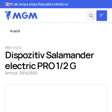
30 de ani pe piața Republicii Moldova
Acasă
PRO 1/2 G
Dispozitiv Salamander
electric PRO 1/2 G
Articol:
30143502