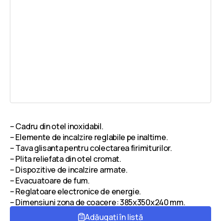
– Cadru din otel inoxidabil.
– Elemente de incalzire reglabile pe inaltime.
– Tava glisanta pentru colectarea firimiturilor.
– Plita reliefata din otel cromat.
– Dispozitive de incalzire armate.
– Evacuatoare de fum.
– Reglatoare electronice de energie.
– Dimensiuni zona de coacere: 385x350x240 mm.
Adăugați în listă