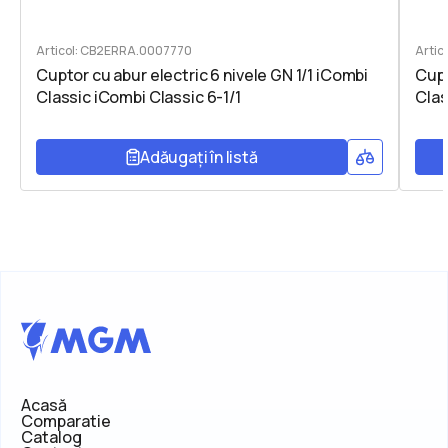
Articol: CB2ERRA.0007770
Arti
Cuptor cu abur electric 6 nivele GN 1/1 iCombi
Cupt
Classic iCombi Classic 6-1/1
Clas
Adăugați în listă
Acasă
Comparatie
Catalog