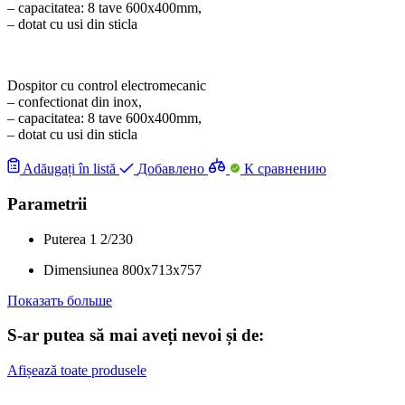
– capacitatea: 8 tave 600x400mm,
– dotat cu usi din sticla
Dospitor cu control electromecanic
– confectionat din inox,
– capacitatea: 8 tave 600x400mm,
– dotat cu usi din sticla
Adăugați în listă
Добавлено
К сравнению
Parametrii
Puterea
1
2/230
Dimensiunea
800x713x757
Показать больше
S-ar putea să mai aveți nevoi și de:
Afișează toate produsele