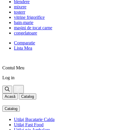
blendere
mixere
tosterr
vitrine frigorifice
bain-marie
mașini de tocat carne
congelatoare
Comparatie
Lista Mea
Contul Meu
Log in
Acasă
Catalog
Catalog
Utilaj Bucatarie Calda
Utilaj Fast Food
Utilaj p/u Ambalare