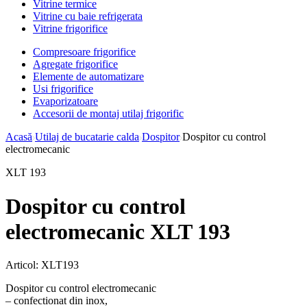
Vitrine termice
Vitrine cu baie refrigerata
Vitrine frigorifice
Compresoare frigorifice
Agregate frigorifice
Elemente de automatizare
Usi frigorifice
Evaporizatoare
Accesorii de montaj utilaj frigorific
Acasă
Utilaj de bucatarie calda
Dospitor
Dospitor cu control
electromecanic
XLT 193
Dospitor cu control
electromecanic XLT 193
Articol:
XLT193
Dospitor cu control electromecanic
– confectionat din inox,