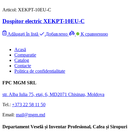
Articol: XEKPT-10EU-C
Dospitor electric XEKPT-10EU-C
Adăugați în listă
Добавлено
К сравнению
Acasă
Comparatie
Catalog
Contacte
Politica de confidentialitate
FPC MGM SRL
str. Alba Iulia 75, etaj. 6, MD2071 Chisinau, Moldova
Tel.:
+373 22 58 11 50
Email:
mail@mgm.md
Departament Veselă și Inventar Profesional, Cafea și Siropuri