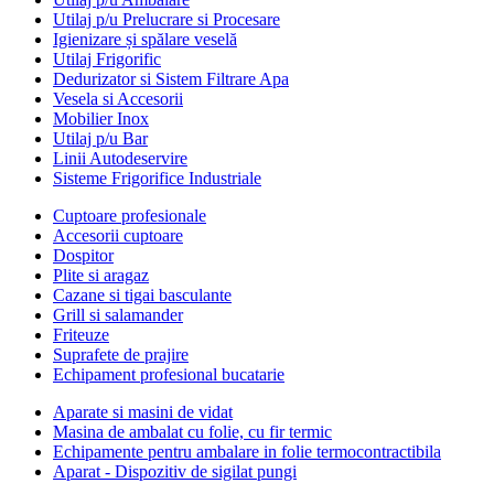
Utilaj p/u Prelucrare si Procesare
Igienizare și spălare veselă
Utilaj Frigorific
Dedurizator si Sistem Filtrare Apa
Vesela si Accesorii
Mobilier Inox
Utilaj p/u Bar
Linii Autodeservire
Sisteme Frigorifice Industriale
Cuptoare profesionale
Accesorii cuptoare
Dospitor
Plite si aragaz
Cazane si tigai basculante
Grill si salamander
Friteuze
Suprafete de prajire
Echipament profesional bucatarie
Aparate si masini de vidat
Masina de ambalat cu folie, cu fir termic
Echipamente pentru ambalare in folie termocontractibila
Aparat - Dispozitiv de sigilat pungi