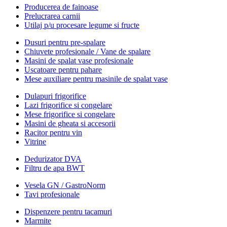
Producerea de fainoase
Prelucrarea carnii
Utilaj p/u procesare legume si fructe
Dusuri pentru pre-spalare
Chiuvete profesionale / Vane de spalare
Masini de spalat vase profesionale
Uscatoare pentru pahare
Mese auxiliare pentru masinile de spalat vase
Dulapuri frigorifice
Lazi frigorifice si congelare
Mese frigorifice si congelare
Masini de gheata si accesorii
Racitor pentru vin
Vitrine
Dedurizator DVA
Filtru de apa BWT
Vesela GN / GastroNorm
Tavi profesionale
Dispenzere pentru tacamuri
Marmite