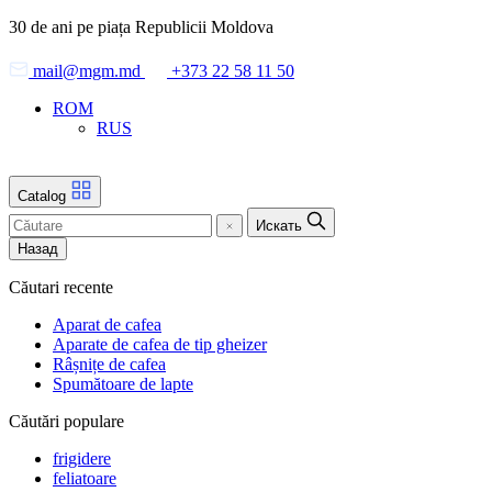
Skip
30 de ani pe piața Republicii Moldova
to
the
mail@mgm.md
+373 22 58 11 50
content
ROM
RUS
Catalog
Искать
Назад
Căutari recente
Aparat de cafea
Aparate de cafea de tip gheizer
Râșnițe de cafea
Spumătoare de lapte
Căutări populare
frigidere
feliatoare