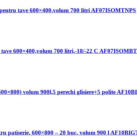
ie, pentru tave 600×400,volum 700 litri AF07ISOMTNPS
ntru tave 600×400,volum 700 litri,-18/-22 C AF07IS
(600×800) volum 900l,5 perechi glisiere+5 polite AF10
ntru patiserie, 600×800 – 20 buc, volum 900 l AF10B