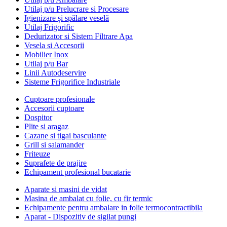
Utilaj p/u Prelucrare si Procesare
Igienizare și spălare veselă
Utilaj Frigorific
Dedurizator si Sistem Filtrare Apa
Vesela si Accesorii
Mobilier Inox
Utilaj p/u Bar
Linii Autodeservire
Sisteme Frigorifice Industriale
Cuptoare profesionale
Accesorii cuptoare
Dospitor
Plite si aragaz
Cazane si tigai basculante
Grill si salamander
Friteuze
Suprafete de prajire
Echipament profesional bucatarie
Aparate si masini de vidat
Masina de ambalat cu folie, cu fir termic
Echipamente pentru ambalare in folie termocontractibila
Aparat - Dispozitiv de sigilat pungi