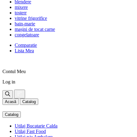
blendere
mixere
tosterr
vitrine frigorifice
bain-marie
mașini de tocat carne
congelatoare
Comparatie
Lista Mea
Contul Meu
Log in
Acasă
Catalog
Catalog
Utilaj Bucatarie Calda
Utilaj Fast Food
Utilaj p/u Ambalare