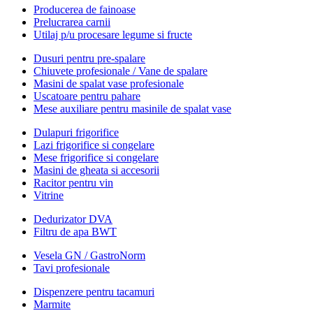
Producerea de fainoase
Prelucrarea carnii
Utilaj p/u procesare legume si fructe
Dusuri pentru pre-spalare
Chiuvete profesionale / Vane de spalare
Masini de spalat vase profesionale
Uscatoare pentru pahare
Mese auxiliare pentru masinile de spalat vase
Dulapuri frigorifice
Lazi frigorifice si congelare
Mese frigorifice si congelare
Masini de gheata si accesorii
Racitor pentru vin
Vitrine
Dedurizator DVA
Filtru de apa BWT
Vesela GN / GastroNorm
Tavi profesionale
Dispenzere pentru tacamuri
Marmite