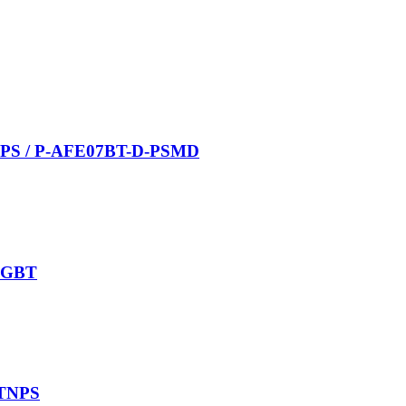
OMBTPS / P-AFE07BT-D-PSMD
BIGBT
IGTNPS