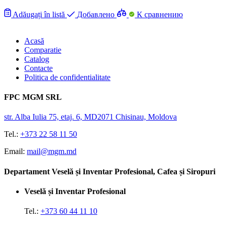
Adăugați în listă
Добавлено
К сравнению
Acasă
Comparatie
Catalog
Contacte
Politica de confidentialitate
FPC MGM SRL
str. Alba Iulia 75, etaj. 6, MD2071 Chisinau, Moldova
Tel.:
+373 22 58 11 50
Email:
mail@mgm.md
Departament Veselă și Inventar Profesional, Cafea și Siropuri
Veselă și Inventar Profesional
Tel.:
+373 60 44 11 10