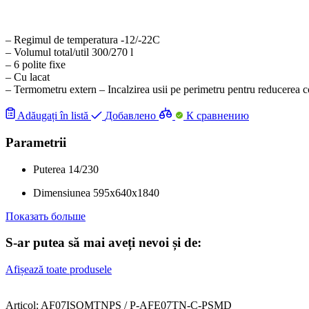
– Regimul de temperatura -12/-22C
– Volumul total/util 300/270 l
– 6 polite fixe
– Сu lacat
– Termometru extern – Incalzirea usii pe perimetru pentru reducerea co
Adăugați în listă
Добавлено
К сравнению
Parametrii
Puterea
14/230
Dimensiunea
595x640x1840
Показать больше
S-ar putea să mai aveți nevoi și de:
Afișează toate produsele
Articol: AF07ISOMTNPS / P-AFE07TN-C-PSMD