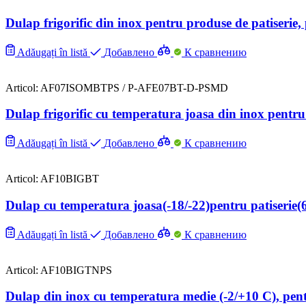
Dulap frigorific din inox pentru produse de patiser
Adăugați în listă
Добавлено
К сравнению
Articol: AF07ISOMBTPS / P-AFE07BT-D-PSMD
Dulap frigorific cu temperatura joasa din inox pe
Adăugați în listă
Добавлено
К сравнению
Articol: AF10BIGBT
Dulap cu temperatura joasa(-18/-22)pentru patiserie
Adăugați în listă
Добавлено
К сравнению
Articol: AF10BIGTNPS
Dulap din inox cu temperatura medie (-2/+10 C), pe