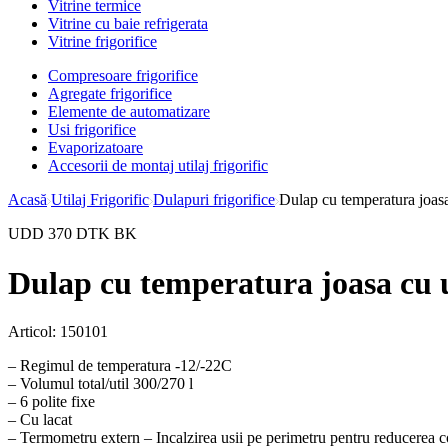
Vitrine termice
Vitrine cu baie refrigerata
Vitrine frigorifice
Compresoare frigorifice
Agregate frigorifice
Elemente de automatizare
Usi frigorifice
Evaporizatoare
Accesorii de montaj utilaj frigorific
Acasă
Utilaj Frigorific
Dulapuri frigorifice
Dulap cu temperatura joasa
UDD 370 DTK BK
Dulap cu temperatura joasa cu
Articol:
150101
– Regimul de temperatura -12/-22C
– Volumul total/util 300/270 l
– 6 polite fixe
– Сu lacat
– Termometru extern – Incalzirea usii pe perimetru pentru reducerea co