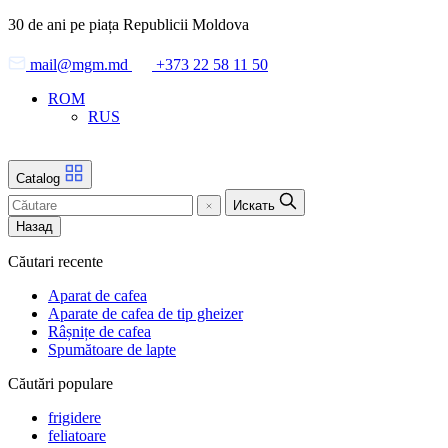
Skip
30 de ani pe piața Republicii Moldova
to
the
mail@mgm.md
+373 22 58 11 50
content
ROM
RUS
Catalog
Искать
Назад
Căutari recente
Aparat de cafea
Aparate de cafea de tip gheizer
Râșnițe de cafea
Spumătoare de lapte
Căutări populare
frigidere
feliatoare