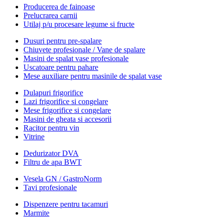
Producerea de fainoase
Prelucrarea carnii
Utilaj p/u procesare legume si fructe
Dusuri pentru pre-spalare
Chiuvete profesionale / Vane de spalare
Masini de spalat vase profesionale
Uscatoare pentru pahare
Mese auxiliare pentru masinile de spalat vase
Dulapuri frigorifice
Lazi frigorifice si congelare
Mese frigorifice si congelare
Masini de gheata si accesorii
Racitor pentru vin
Vitrine
Dedurizator DVA
Filtru de apa BWT
Vesela GN / GastroNorm
Tavi profesionale
Dispenzere pentru tacamuri
Marmite