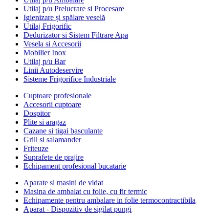
Utilaj p/u Prelucrare si Procesare
Igienizare și spălare veselă
Utilaj Frigorific
Dedurizator si Sistem Filtrare Apa
Vesela si Accesorii
Mobilier Inox
Utilaj p/u Bar
Linii Autodeservire
Sisteme Frigorifice Industriale
Cuptoare profesionale
Accesorii cuptoare
Dospitor
Plite si aragaz
Cazane si tigai basculante
Grill si salamander
Friteuze
Suprafete de prajire
Echipament profesional bucatarie
Aparate si masini de vidat
Masina de ambalat cu folie, cu fir termic
Echipamente pentru ambalare in folie termocontractibila
Aparat - Dispozitiv de sigilat pungi