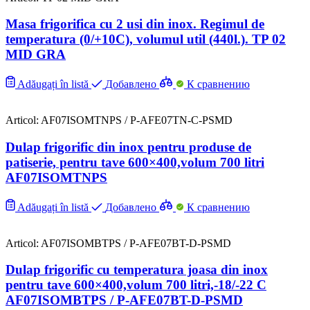
Masa frigorifica cu 2 usi din inox. Regimul de
temperatura (0/+10C), volumul util (440l.). TP 02
MID GRA
Adăugați în listă
Добавлено
К сравнению
Articol: AF07ISOMTNPS / P-AFE07TN-C-PSMD
Dulap frigorific din inox pentru produse de
patiserie, pentru tave 600×400,volum 700 litri
AF07ISOMTNPS
Adăugați în listă
Добавлено
К сравнению
Articol: AF07ISOMBTPS / P-AFE07BT-D-PSMD
Dulap frigorific cu temperatura joasa din inox
pentru tave 600×400,volum 700 litri,-18/-22 C
AF07ISOMBTPS / P-AFE07BT-D-PSMD