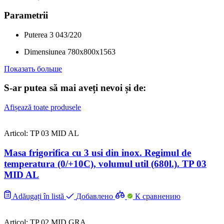
Parametrii
Puterea
3
043/220
Dimensiunea
780x800x1563
Показать больше
S-ar putea să mai aveți nevoi și de:
Afișează toate produsele
Articol: TP 03 MID AL
Masa frigorifica cu 3 usi din inox. Regimul de
temperatura (0/+10C), volumul util (680l.). TP 03
MID AL
Adăugați în listă
Добавлено
К сравнению
Articol: TP 02 MID GRA