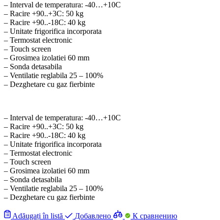
– Interval de temperatura: -40…+10C
– Racire +90..+3C: 50 kg
– Racire +90..-18C: 40 kg
– Unitate frigorifica incorporata
– Termostat electronic
– Touch screen
– Grosimea izolatiei 60 mm
– Sonda detasabila
– Ventilatie reglabila 25 – 100%
– Dezghetare cu gaz fierbinte
– Interval de temperatura: -40…+10C
– Racire +90..+3C: 50 kg
– Racire +90..-18C: 40 kg
– Unitate frigorifica incorporata
– Termostat electronic
– Touch screen
– Grosimea izolatiei 60 mm
– Sonda detasabila
– Ventilatie reglabila 25 – 100%
– Dezghetare cu gaz fierbinte
Adăugați în listă
Добавлено
К сравнению