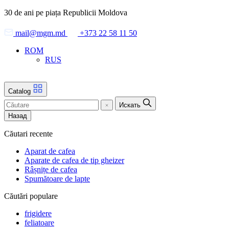
Skip
30 de ani pe piața Republicii Moldova
to
the
mail@mgm.md
+373 22 58 11 50
content
ROM
RUS
Catalog
Искать
Назад
Căutari recente
Aparat de cafea
Aparate de cafea de tip gheizer
Râșnițe de cafea
Spumătoare de lapte
Căutări populare
frigidere
feliatoare