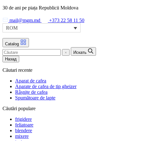
Skip
30 de ani pe piața Republicii Moldova
to
the
mail@mgm.md
+373 22 58 11 50
content
ROM
Catalog
Искать
Назад
Căutari recente
Aparat de cafea
Aparate de cafea de tip gheizer
Râșnițe de cafea
Spumătoare de lapte
Căutări populare
frigidere
feliatoare
blendere
mixere