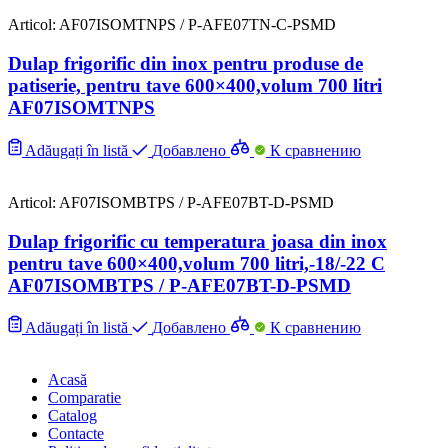
Articol: AF07ISOMTNPS / P-AFE07TN-C-PSMD
Dulap frigorific din inox pentru produse de
patiserie, pentru tave 600×400,volum 700 litri
AF07ISOMTNPS
Adăugați în listă
Добавлено
К сравнению
Articol: AF07ISOMBTPS / P-AFE07BT-D-PSMD
Dulap frigorific cu temperatura joasa din inox
pentru tave 600×400,volum 700 litri,-18/-22 C
AF07ISOMBTPS / P-AFE07BT-D-PSMD
Adăugați în listă
Добавлено
К сравнению
Acasă
Comparatie
Catalog
Contacte