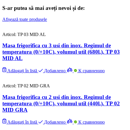
S-ar putea să mai aveți nevoi și de:
Afișează toate produsele
Articol: TP 03 MID AL
Masa frigorifica cu 3 usi din inox. Regimul de
temperatura (0/+10C), volumul util (680l.). TP 03
MID AL
Adăugați în listă
Добавлено
К сравнению
Articol: TP 02 MID GRA
Masa frigorifica cu 2 usi din inox. Regimul de
temperatura (0/+10C), volumul util (440l.). TP 02
MID GRA
Adăugați în listă
Добавлено
К сравнению