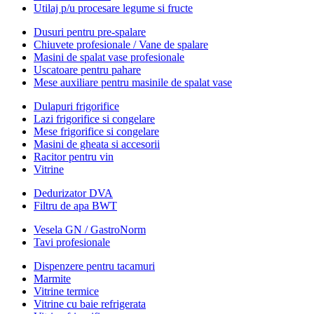
Utilaj p/u procesare legume si fructe
Dusuri pentru pre-spalare
Chiuvete profesionale / Vane de spalare
Masini de spalat vase profesionale
Uscatoare pentru pahare
Mese auxiliare pentru masinile de spalat vase
Dulapuri frigorifice
Lazi frigorifice si congelare
Mese frigorifice si congelare
Masini de gheata si accesorii
Racitor pentru vin
Vitrine
Dedurizator DVA
Filtru de apa BWT
Vesela GN / GastroNorm
Tavi profesionale
Dispenzere pentru tacamuri
Marmite
Vitrine termice
Vitrine cu baie refrigerata