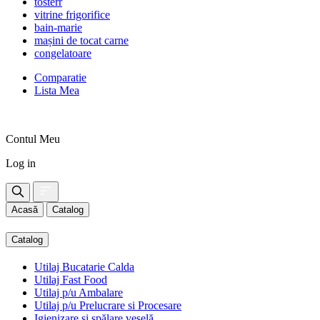
tosterr
vitrine frigorifice
bain-marie
mașini de tocat carne
congelatoare
Comparatie
Lista Mea
Contul Meu
Log in
Acasă
Catalog
Catalog
Utilaj Bucatarie Calda
Utilaj Fast Food
Utilaj p/u Ambalare
Utilaj p/u Prelucrare si Procesare
Igienizare și spălare veselă