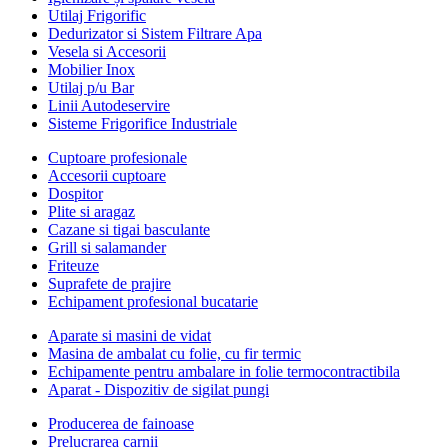
Utilaj Frigorific
Dedurizator si Sistem Filtrare Apa
Vesela si Accesorii
Mobilier Inox
Utilaj p/u Bar
Linii Autodeservire
Sisteme Frigorifice Industriale
Cuptoare profesionale
Accesorii cuptoare
Dospitor
Plite si aragaz
Cazane si tigai basculante
Grill si salamander
Friteuze
Suprafete de prajire
Echipament profesional bucatarie
Aparate si masini de vidat
Masina de ambalat cu folie, cu fir termic
Echipamente pentru ambalare in folie termocontractibila
Aparat - Dispozitiv de sigilat pungi
Producerea de fainoase
Prelucrarea carnii