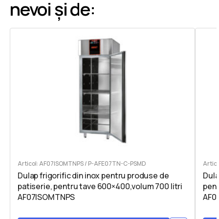
nevoi și de:
Articol: AF07ISOMTNPS / P-AFE07TN-C-PSMD
Artic
Dulap frigorific din inox pentru produse de
Dula
patiserie, pentru tave 600×400,volum 700 litri
pent
AF07ISOMTNPS
AF0