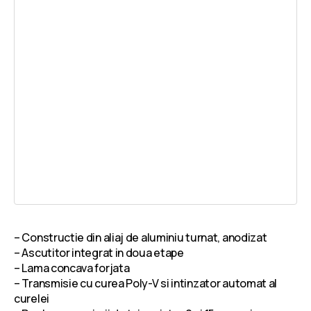
– Constructie din aliaj de aluminiu turnat, anodizat
– Ascutitor integrat in doua etape
– Lama concava forjata
– Transmisie cu curea Poly-V si intinzator automat al
curelei