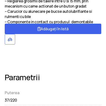
– Reglarea grosimii de taiere intre 0 si 15 mm, prin
mecanism cu came actionat de un buton gradat
– Carucior cu alunecare pe bucse autolubrifiante si
rulmenti cu bile
– Componente in contact cu produsul: demontabile
Adăugați în listă
Parametrii
Puterea
37/220