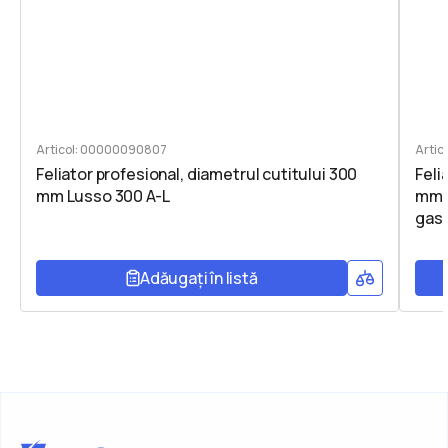
Articol: 00000090807
Artic
Feliator profesional, diametrul cutitului 300
Feli
mm Lusso 300 A-L
mm, 
gast
Adăugați în listă