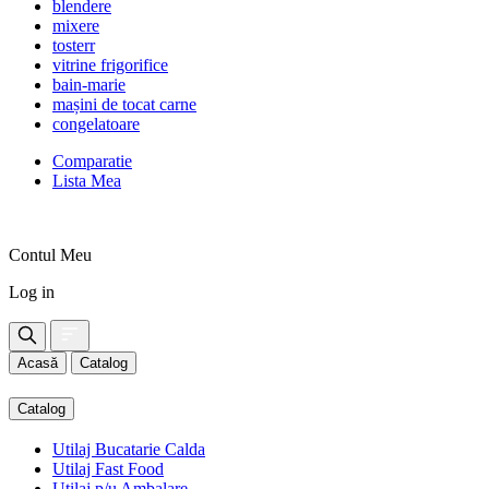
blendere
mixere
tosterr
vitrine frigorifice
bain-marie
mașini de tocat carne
congelatoare
Comparatie
Lista Mea
Contul Meu
Log in
Acasă
Catalog
Catalog
Utilaj Bucatarie Calda
Utilaj Fast Food
Utilaj p/u Ambalare