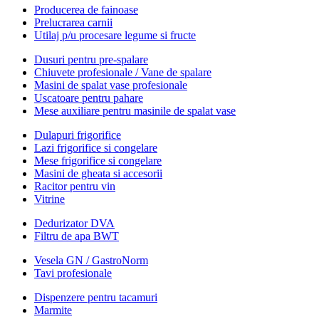
Producerea de fainoase
Prelucrarea carnii
Utilaj p/u procesare legume si fructe
Dusuri pentru pre-spalare
Chiuvete profesionale / Vane de spalare
Masini de spalat vase profesionale
Uscatoare pentru pahare
Mese auxiliare pentru masinile de spalat vase
Dulapuri frigorifice
Lazi frigorifice si congelare
Mese frigorifice si congelare
Masini de gheata si accesorii
Racitor pentru vin
Vitrine
Dedurizator DVA
Filtru de apa BWT
Vesela GN / GastroNorm
Tavi profesionale
Dispenzere pentru tacamuri
Marmite