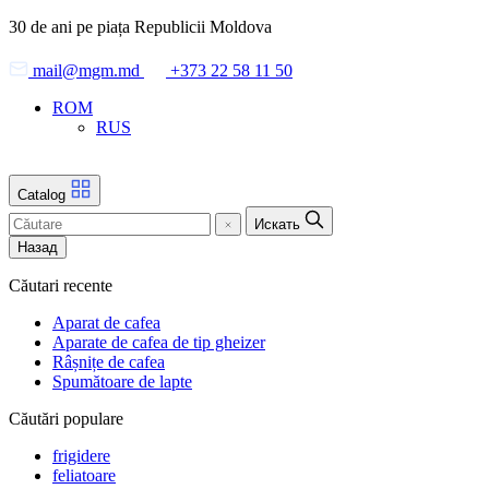
Skip
30 de ani pe piața Republicii Moldova
to
the
mail@mgm.md
+373 22 58 11 50
content
ROM
RUS
Catalog
Искать
Назад
Căutari recente
Aparat de cafea
Aparate de cafea de tip gheizer
Râșnițe de cafea
Spumătoare de lapte
Căutări populare
frigidere
feliatoare