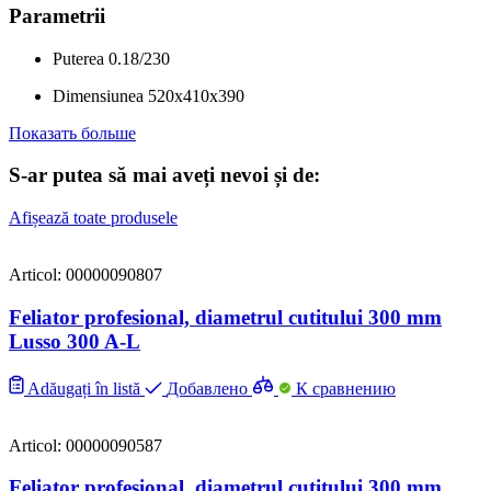
Parametrii
Puterea
0.18/230
Dimensiunea
520x410x390
Показать больше
S-ar putea să mai aveți nevoi și de:
Afișează toate produsele
Articol: 00000090807
Feliator profesional, diametrul cutitului 300 mm
Lusso 300 A-L
Adăugați în listă
Добавлено
К сравнению
Articol: 00000090587
Feliator profesional, diametrul cutitului 300 mm,