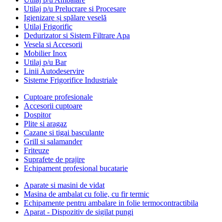
Utilaj p/u Prelucrare si Procesare
Igienizare și spălare veselă
Utilaj Frigorific
Dedurizator si Sistem Filtrare Apa
Vesela si Accesorii
Mobilier Inox
Utilaj p/u Bar
Linii Autodeservire
Sisteme Frigorifice Industriale
Cuptoare profesionale
Accesorii cuptoare
Dospitor
Plite si aragaz
Cazane si tigai basculante
Grill si salamander
Friteuze
Suprafete de prajire
Echipament profesional bucatarie
Aparate si masini de vidat
Masina de ambalat cu folie, cu fir termic
Echipamente pentru ambalare in folie termocontractibila
Aparat - Dispozitiv de sigilat pungi