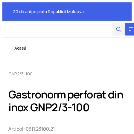
Skip
to
30 de ani pe piața Republicii Moldova
the
content
Acasă
GNP2/3-100
Gastronorm perforat din
inox GNP2/3-100
Articol:
0311.23100.21