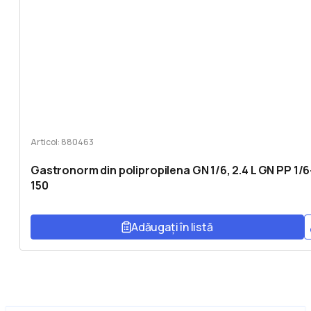
Articol: 880463
Gastronorm din polipropilena GN 1/6, 2.4 L GN PP 1/6
150
Adăugați în listă