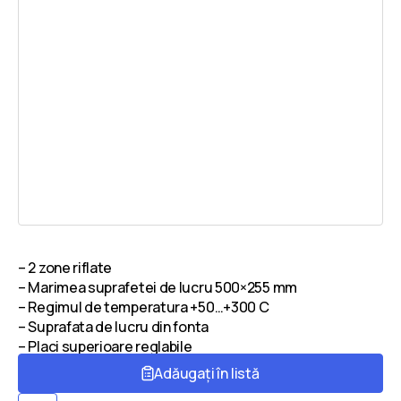
– 2 zone riflate
– Marimea suprafetei de lucru 500×255 mm
– Regimul de temperatura +50…+300 С
– Suprafata de lucru din fonta
– Placi superioare reglabile
Adăugați în listă