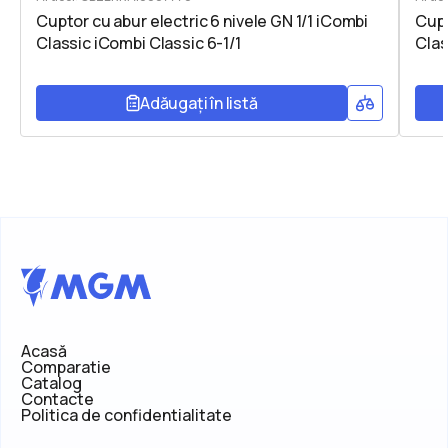
Cuptor cu abur electric 6 nivele GN 1/1 iCombi
Cupt
Classic iCombi Classic 6-1/1
Clas
Adăugați în listă
Acasă
Comparatie
Catalog
Contacte
Politica de confidentialitate