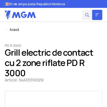
30 de ani pe piața Republicii Moldova
Acasă
PD R 3000
Grill electric de contact
cu 2 zone riflate PD R
3000
Articol:
34A3331002SI