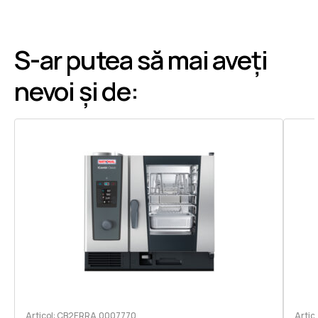
S-ar putea să mai aveți
nevoi și de:
Articol: CB2ERRA.0007770
Arti