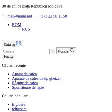
Skip
30 de ani pe piața Republicii Moldova
to
the
mail@mgm.md
+373 22 58 11 50
content
ROM
RUS
Catalog
Искать
Назад
Căutari recente
Aparat de cafea
Aparate de cafea de tip gheizer
Râșnițe de cafea
Spumătoare de lapte
Căutări populare
frigidere
feliatoare