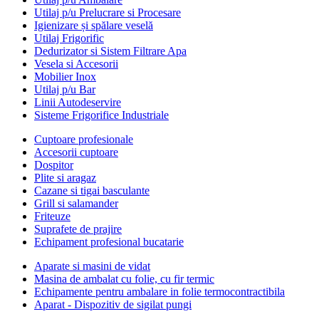
Utilaj p/u Prelucrare si Procesare
Igienizare și spălare veselă
Utilaj Frigorific
Dedurizator si Sistem Filtrare Apa
Vesela si Accesorii
Mobilier Inox
Utilaj p/u Bar
Linii Autodeservire
Sisteme Frigorifice Industriale
Cuptoare profesionale
Accesorii cuptoare
Dospitor
Plite si aragaz
Cazane si tigai basculante
Grill si salamander
Friteuze
Suprafete de prajire
Echipament profesional bucatarie
Aparate si masini de vidat
Masina de ambalat cu folie, cu fir termic
Echipamente pentru ambalare in folie termocontractibila
Aparat - Dispozitiv de sigilat pungi