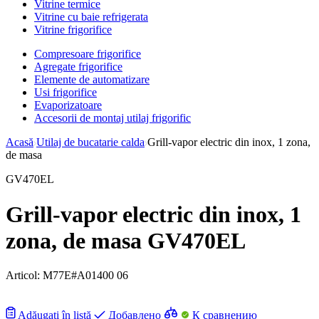
Vitrine termice
Vitrine cu baie refrigerata
Vitrine frigorifice
Compresoare frigorifice
Agregate frigorifice
Elemente de automatizare
Usi frigorifice
Evaporizatoare
Accesorii de montaj utilaj frigorific
Acasă
Utilaj de bucatarie calda
Grill-vapor electric din inox, 1 zona,
de masa
GV470EL
Grill-vapor electric din inox, 1
zona, de masa GV470EL
Articol:
M77E#A01400 06
Adăugați în listă
Добавлено
К сравнению