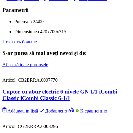
Parametrii
Puterea
5
2/400
Dimensiunea
420x700x315
Показать больше
S-ar putea să mai aveți nevoi și de:
Afișează toate produsele
Articol: CB2ERRA.0007770
Cuptor cu abur electric 6 nivele GN 1/1 iCombi
Classic iCombi Classic 6-1/1
Adăugați în listă
Добавлено
К сравнению
Articol: CG2ERRA.0008296