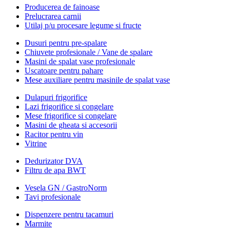
Producerea de fainoase
Prelucrarea carnii
Utilaj p/u procesare legume si fructe
Dusuri pentru pre-spalare
Chiuvete profesionale / Vane de spalare
Masini de spalat vase profesionale
Uscatoare pentru pahare
Mese auxiliare pentru masinile de spalat vase
Dulapuri frigorifice
Lazi frigorifice si congelare
Mese frigorifice si congelare
Masini de gheata si accesorii
Racitor pentru vin
Vitrine
Dedurizator DVA
Filtru de apa BWT
Vesela GN / GastroNorm
Tavi profesionale
Dispenzere pentru tacamuri
Marmite