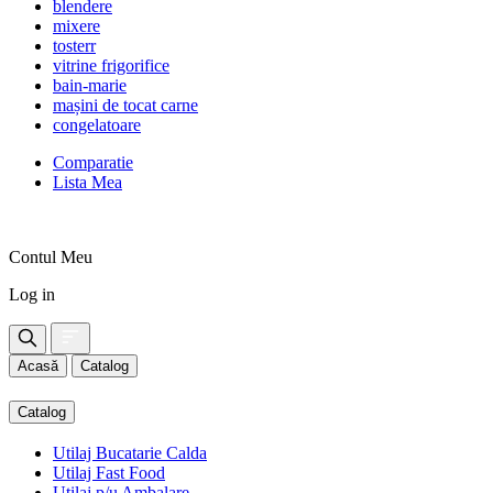
blendere
mixere
tosterr
vitrine frigorifice
bain-marie
mașini de tocat carne
congelatoare
Comparatie
Lista Mea
Contul Meu
Log in
Acasă
Catalog
Catalog
Utilaj Bucatarie Calda
Utilaj Fast Food
Utilaj p/u Ambalare