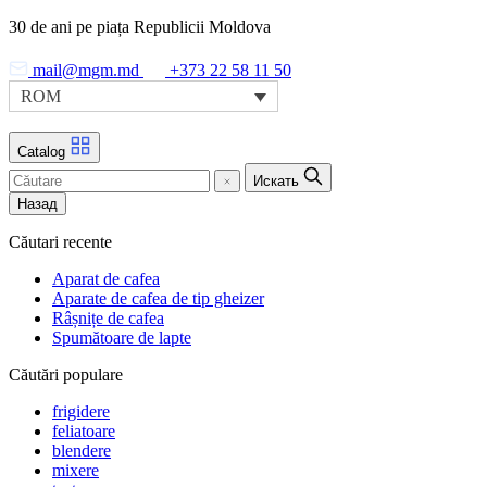
Skip
30 de ani pe piața Republicii Moldova
to
the
mail@mgm.md
+373 22 58 11 50
content
ROM
Catalog
Искать
Назад
Căutari recente
Aparat de cafea
Aparate de cafea de tip gheizer
Râșnițe de cafea
Spumătoare de lapte
Căutări populare
frigidere
feliatoare
blendere
mixere