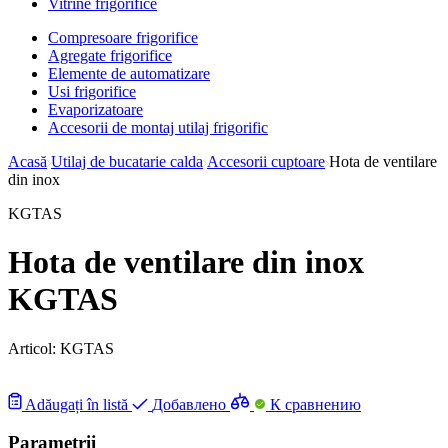
Vitrine frigorifice
Compresoare frigorifice
Agregate frigorifice
Elemente de automatizare
Usi frigorifice
Evaporizatoare
Accesorii de montaj utilaj frigorific
Acasă
Utilaj de bucatarie calda
Accesorii cuptoare
Hota de ventilare
din inox
KGTAS
Hota de ventilare din inox
KGTAS
Articol:
KGTAS
Adăugați în listă
Добавлено
К сравнению
Parametrii