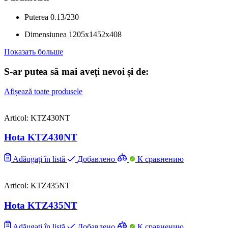
Puterea
0.13/230
Dimensiunea
1205x1452x408
Показать больше
S-ar putea să mai aveți nevoi și de:
Afișează toate produsele
Articol: KTZ430NT
Hota KTZ430NT
Adăugați în listă
Добавлено
К сравнению
Articol: KTZ435NT
Hota KTZ435NT
Adăugați în listă
Добавлено
К сравнению