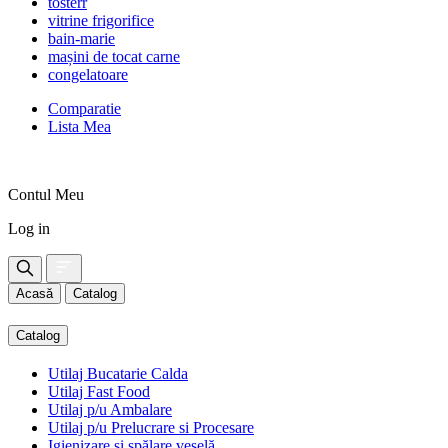
tosterr
vitrine frigorifice
bain-marie
mașini de tocat carne
congelatoare
Comparatie
Lista Mea
Contul Meu
Log in
Acasă
Catalog
Catalog
Utilaj Bucatarie Calda
Utilaj Fast Food
Utilaj p/u Ambalare
Utilaj p/u Prelucrare si Procesare
Igienizare și spălare veselă