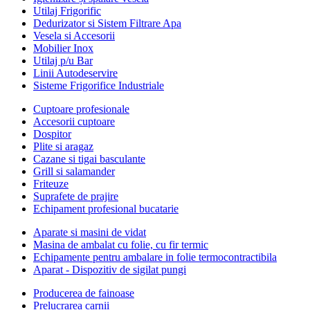
Utilaj Frigorific
Dedurizator si Sistem Filtrare Apa
Vesela si Accesorii
Mobilier Inox
Utilaj p/u Bar
Linii Autodeservire
Sisteme Frigorifice Industriale
Cuptoare profesionale
Accesorii cuptoare
Dospitor
Plite si aragaz
Cazane si tigai basculante
Grill si salamander
Friteuze
Suprafete de prajire
Echipament profesional bucatarie
Aparate si masini de vidat
Masina de ambalat cu folie, cu fir termic
Echipamente pentru ambalare in folie termocontractibila
Aparat - Dispozitiv de sigilat pungi
Producerea de fainoase
Prelucrarea carnii