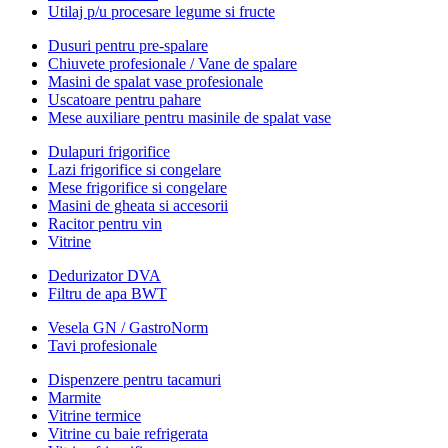
Utilaj p/u procesare legume si fructe
Dusuri pentru pre-spalare
Chiuvete profesionale / Vane de spalare
Masini de spalat vase profesionale
Uscatoare pentru pahare
Mese auxiliare pentru masinile de spalat vase
Dulapuri frigorifice
Lazi frigorifice si congelare
Mese frigorifice si congelare
Masini de gheata si accesorii
Racitor pentru vin
Vitrine
Dedurizator DVA
Filtru de apa BWT
Vesela GN / GastroNorm
Tavi profesionale
Dispenzere pentru tacamuri
Marmite
Vitrine termice
Vitrine cu baie refrigerata