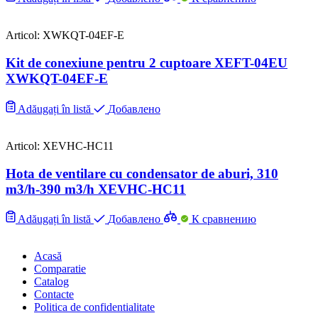
Articol: XWKQT-04EF-E
Kit de conexiune pentru 2 cuptoare XEFT-04EU
XWKQT-04EF-E
Adăugați în listă
Добавлено
Articol: XEVHC-HC11
Hota de ventilare cu condensator de aburi, 310
m3/h-390 m3/h XEVHC-HC11
Adăugați în listă
Добавлено
К сравнению
Acasă
Comparatie
Catalog
Contacte
Politica de confidentialitate