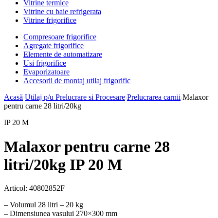
Vitrine termice
Vitrine cu baie refrigerata
Vitrine frigorifice
Compresoare frigorifice
Agregate frigorifice
Elemente de automatizare
Usi frigorifice
Evaporizatoare
Accesorii de montaj utilaj frigorific
Acasă
Utilaj p/u Prelucrare si Procesare
Prelucrarea carnii
Malaxor
pentru carne 28 litri/20kg
IP 20 M
Malaxor pentru carne 28
litri/20kg IP 20 M
Articol:
40802852F
– Volumul 28 litri – 20 kg
– Dimensiunea vasului 270×300 mm