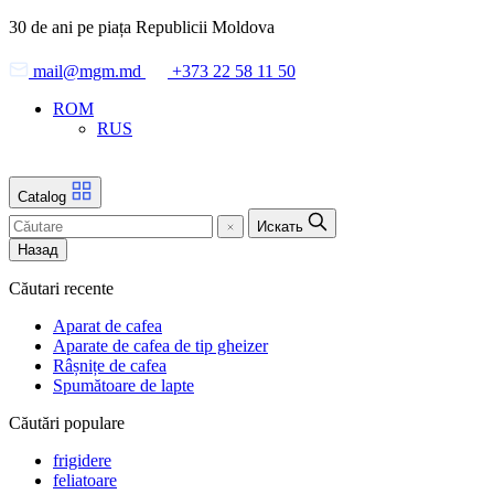
Skip
30 de ani pe piața Republicii Moldova
to
the
mail@mgm.md
+373 22 58 11 50
content
ROM
RUS
Catalog
Искать
Назад
Căutari recente
Aparat de cafea
Aparate de cafea de tip gheizer
Râșnițe de cafea
Spumătoare de lapte
Căutări populare
frigidere
feliatoare