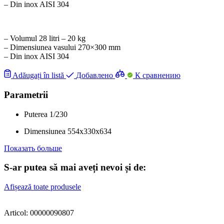
– Din inox AISI 304
– Volumul 28 litri – 20 kg
– Dimensiunea vasului 270×300 mm
– Din inox AISI 304
Adăugați în listă
Добавлено
К сравнению
Parametrii
Puterea
1/230
Dimensiunea
554x330x634
Показать больше
S-ar putea să mai aveți nevoi și de:
Afișează toate produsele
Articol: 00000090807