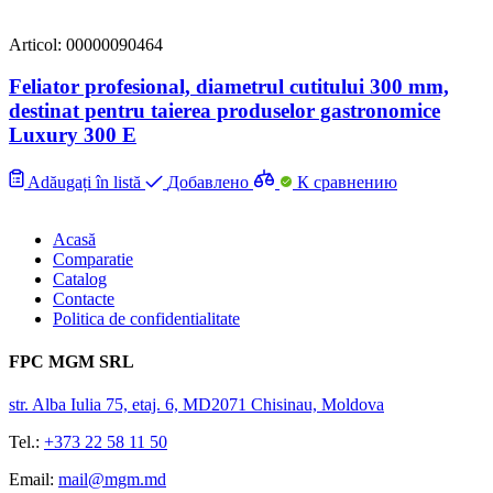
Articol: 00000090464
Feliator profesional, diametrul cutitului 300 mm,
destinat pentru taierea produselor gastronomice
Luxury 300 E
Adăugați în listă
Добавлено
К сравнению
Acasă
Comparatie
Catalog
Contacte
Politica de confidentialitate
FPC MGM SRL
str. Alba Iulia 75, etaj. 6, MD2071 Chisinau, Moldova
Tel.:
+373 22 58 11 50
Email:
mail@mgm.md