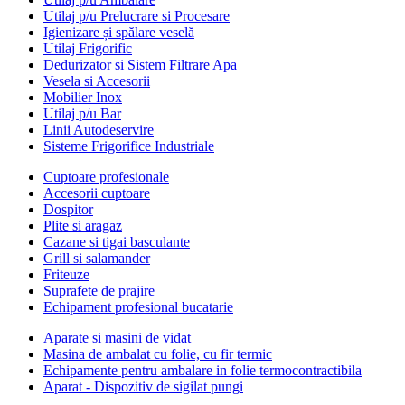
Utilaj p/u Prelucrare si Procesare
Igienizare și spălare veselă
Utilaj Frigorific
Dedurizator si Sistem Filtrare Apa
Vesela si Accesorii
Mobilier Inox
Utilaj p/u Bar
Linii Autodeservire
Sisteme Frigorifice Industriale
Cuptoare profesionale
Accesorii cuptoare
Dospitor
Plite si aragaz
Cazane si tigai basculante
Grill si salamander
Friteuze
Suprafete de prajire
Echipament profesional bucatarie
Aparate si masini de vidat
Masina de ambalat cu folie, cu fir termic
Echipamente pentru ambalare in folie termocontractibila
Aparat - Dispozitiv de sigilat pungi