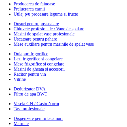
Producerea de fainoase
Prelucrarea carnii
Utilaj p/u procesare legume si fructe
Dusuri pentru pre-spalare
Chiuvete profesionale / Vane de spalare
Masini de spalat vase profesionale
Uscatoare pentru pahare
Mese auxiliare pentru masinile de spalat vase
Dulapuri frigorifice
Lazi frigorifice si congelare
Mese frigorifice si congelare
Masini de gheata si accesorii
Racitor pentru vin
Vitrine
Dedurizator DVA
Filtru de apa BWT
Vesela GN / GastroNorm
Tavi profesionale
Dispenzere pentru tacamuri
Marmite