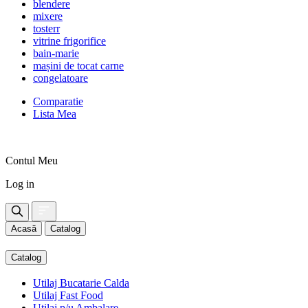
blendere
mixere
tosterr
vitrine frigorifice
bain-marie
mașini de tocat carne
congelatoare
Comparatie
Lista Mea
Contul Meu
Log in
Acasă
Catalog
Catalog
Utilaj Bucatarie Calda
Utilaj Fast Food
Utilaj p/u Ambalare