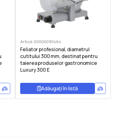
Articol: 00000090464
Feliator profesional, diametrul
u
cutitului 300 mm, destinat pentru
e
taierea produselor gastronomice
Luxury 300 E
Adăugați în listă