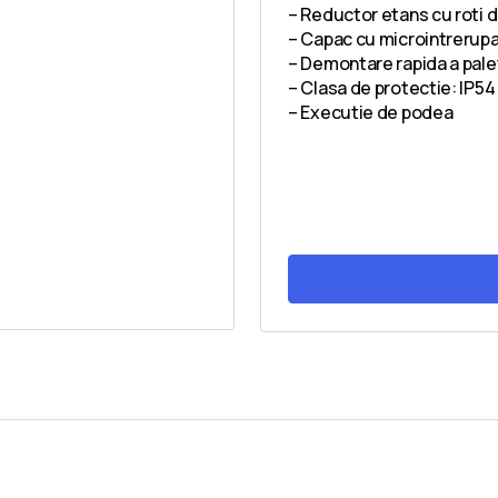
– Reductor etans cu roti din
– Capac cu microintrerupa
– Demontare rapida a palet
– Clasa de protectie: IP54
– Executie de podea