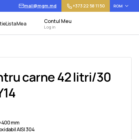
mail@mgm.md
+373 22 58 11 50
ROM
Contul Meu
tie
Lista Mea
Log in
tru carne 42 litri/30
Y14
0×400 mm
oxidabil AISI 304