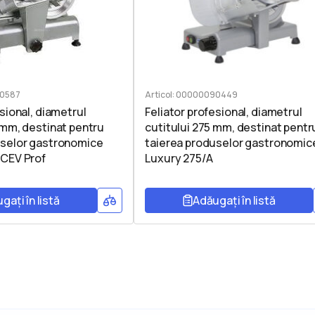
90587
Articol: 00000090449
esional, diametrul
Feliator profesional, diametrul
 mm, destinat pentru
cutitului 275 mm, destinat pentr
uselor gastronomice
taierea produselor gastronomic
 CEV Prof
Luxury 275/A
gați în listă
Adăugați în listă