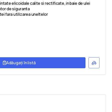
tate elicoidale calite si rectificate, in baie de ulei
tor de siguranta
ei fara utilizarea uneltelor
Adăugați în listă