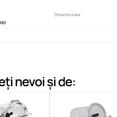
Dimensiunea
380
ți nevoi și de: