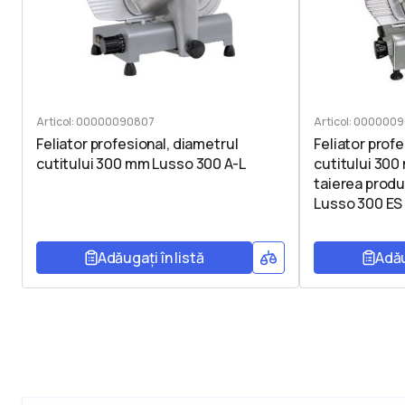
Articol: 00000090807
Articol: 000000
Feliator profesional, diametrul
Feliator prof
cutitului 300 mm Lusso 300 A-L
cutitului 300
taierea prod
Lusso 300 ES
Adăugați în listă
Adău