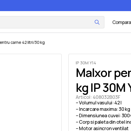
Compara
ntru carne 42 litri/30 kg
IP 30M Y14
Malxor pen
kg IP 30M 
Articol:
408032B03F
– Volumul vasului: 42 l
– Incarcare maxima: 30 kg
– Dimensiunea cuvei: 30
– Corp si paleta din otel in
– Motor asincron ventilat