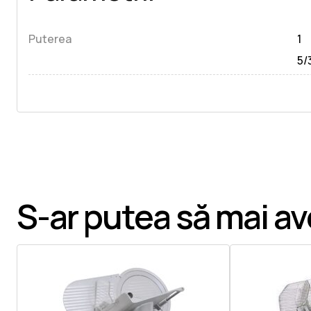
Puterea
1
5/
S-ar putea să mai ave