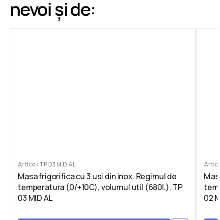
nevoi și de:
Articol: TP 03 MID AL
Artic
Masa frigorifica cu 3 usi din inox. Regimul de
Masa
temperatura (0/+10C), volumul util (680l.). TP
temp
03 MID AL
02 