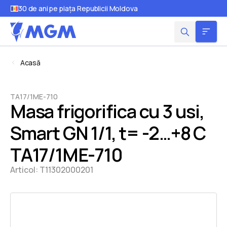
30 de ani pe piața Republicii Moldova
Acasă
TA17/1ME-710
Masa frigorifica cu 3 usi,
Smart GN 1/1, t= -2…+8 C
TA17/1ME-710
Articol:
T11302000201