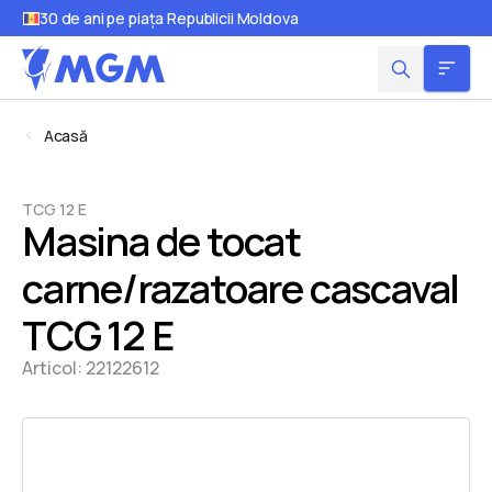
30 de ani pe piața Republicii Moldova
Acasă
TCG 12 E
Masina de tocat
carne/razatoare cascaval
TCG 12 E
Articol:
22122612