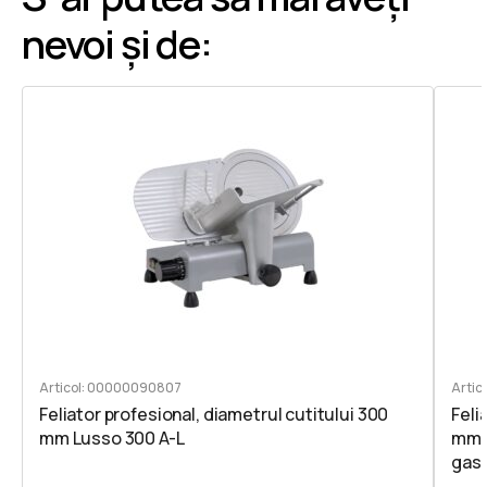
nevoi și de:
Articol: 00000090807
Artic
Feliator profesional, diametrul cutitului 300
Feli
mm Lusso 300 A-L
mm, 
gast