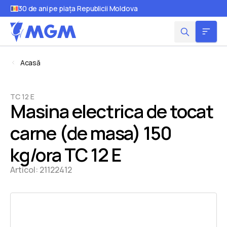
30 de ani pe piața Republicii Moldova
Acasă
TC 12 E
Masina electrica de tocat
carne (de masa) 150
kg/ora TC 12 E
Articol:
21122412