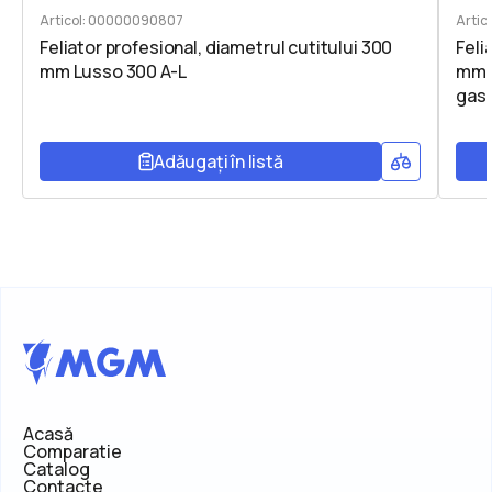
Articol: 00000090807
Artic
Feliator profesional, diametrul cutitului 300
Feli
mm Lusso 300 A-L
mm, 
gast
Adăugați în listă
Acasă
Comparatie
Catalog
Contacte