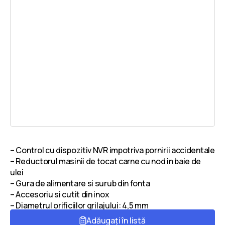
– Control cu dispozitiv NVR impotriva pornirii accidentale
– Reductorul masinii de tocat carne cu nod in baie de
ulei
– Gura de alimentare si surub din fonta
– Accesoriu si cutit din inox
– Diametrul orificiilor grilajului: 4,5 mm
Adăugați în listă