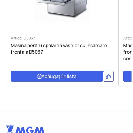
Articol: D5037
Artic
Masina pentru spalarea vaselor cu incarcare
Masi
frontala D5037
fron
cos
Adăugați în listă