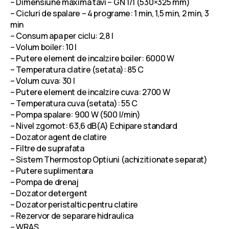
– Dimensiune maxima tavi – GN 1/1 (530×325 mm)
– Cicluri de spalare – 4 programe: 1 min, 1,5 min, 2 min, 3
min
– Consum apa per ciclu: 2,8 l
– Volum boiler: 10 l
– Putere element de incalzire boiler: 6000 W
– Temperatura clatire (setata): 85 C
– Volum cuva: 30 l
– Putere element de incalzire cuva: 2700 W
– Temperatura cuva (setata): 55 C
– Pompa spalare: 900 W (500 l/min)
– Nivel zgomot: 63,6 dB(A) Echipare standard
– Dozator agent de clatire
– Filtre de suprafata
– Sistem Thermostop Optiuni (achizitionate separat)
– Putere suplimentara
– Pompa de drenaj
– Dozator detergent
– Dozator peristaltic pentru clatire
– Rezervor de separare hidraulica
– WRAS