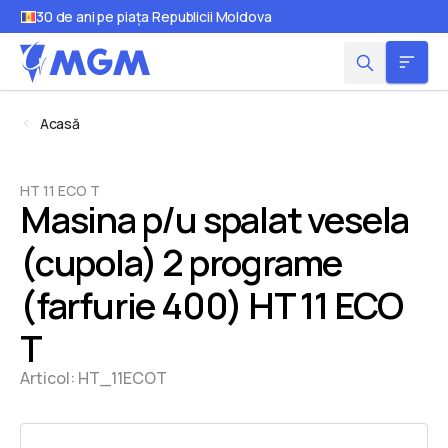
30 de ani pe piața Republicii Moldova
Acasă
HT 11 ECO T
Masina p/u spalat vesela
(cupola) 2 programe
(farfurie 400) HT 11 ECO
T
Articol:
HT_11ECOT