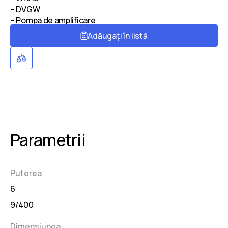
– DVGW
– Pompa de amplificare
Adăugați în listă
Parametrii
Puterea
6
9/400
Dimensiunea