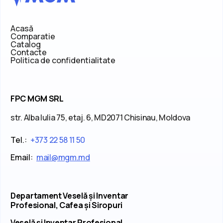
Acasă
Comparatie
Catalog
Contacte
Politica de confidentialitate
FPC MGM SRL
str. Alba Iulia 75, etaj. 6, MD2071 Chisinau, Moldova
Tel.:
+373 22 58 11 50
Email:
mail@mgm.md
Departament Veselă și Inventar
Profesional, Cafea și Siropuri
Veselă și Inventar Profesional