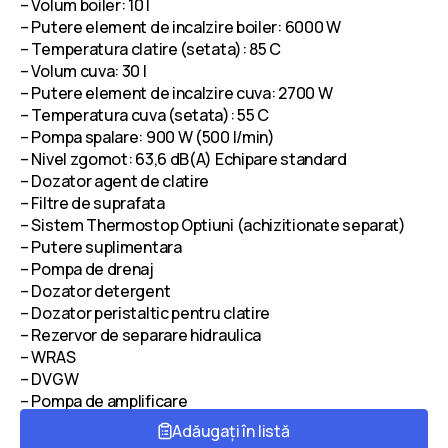
– Volum boiler: 10 l
– Putere element de incalzire boiler: 6000 W
– Temperatura clatire (setata): 85 C
– Volum cuva: 30 l
– Putere element de incalzire cuva: 2700 W
– Temperatura cuva (setata): 55 C
– Pompa spalare: 900 W (500 l/min)
– Nivel zgomot: 63,6 dB(A) Echipare standard
– Dozator agent de clatire
– Filtre de suprafata
– Sistem Thermostop Optiuni (achizitionate separat)
– Putere suplimentara
– Pompa de drenaj
– Dozator detergent
– Dozator peristaltic pentru clatire
– Rezervor de separare hidraulica
– WRAS
– DVGW
– Pompa de amplificare
Adăugați în listă