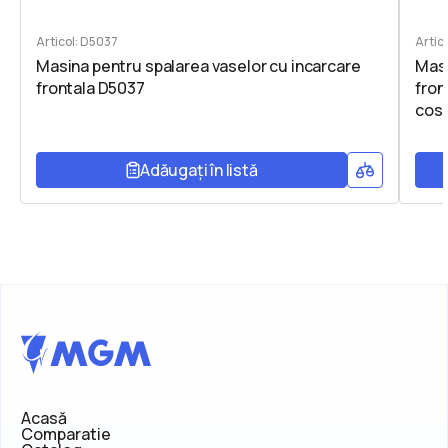
Articol: D5037
Artic
Masina pentru spalarea vaselor cu incarcare
Masi
frontala D5037
fron
cos
Adăugați în listă
Acasă
Comparatie