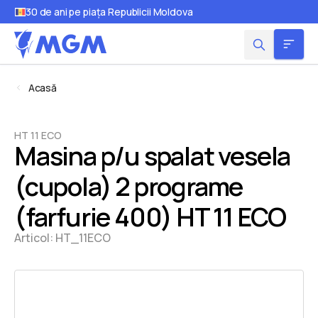
30 de ani pe piața Republicii Moldova
Acasă
HT 11 ECO
Masina p/u spalat vesela
(cupola) 2 programe
(farfurie 400) HT 11 ECO
Articol:
HT_11ECO