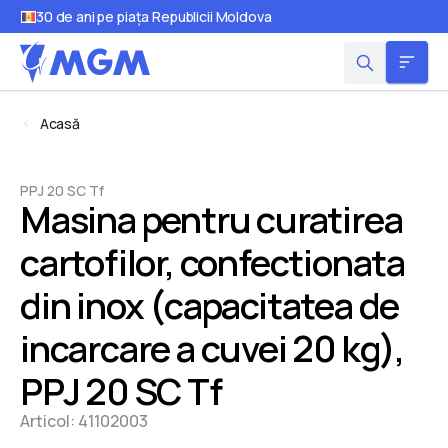
30 de ani pe piața Republicii Moldova
Acasă
PPJ 20 SC Tf
Masina pentru curatirea
cartofilor, confectionata
din inox (capacitatea de
incarcare a cuvei 20 kg),
PPJ 20 SC Tf
Articol:
41102003