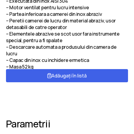
– Executata din inox AISI 304
– Motor ventilat pentru lucru intensive
– Partea inferioara a camerei din inox abraziv
– Peretii camerei de lucru din material abraziv, usor
detasabili de catre operator
– Elementele abrazive se scot usor fara instrumente
special, pentru a fi spalate
– Descarcare automata a produsului din camera de
lucru
– Capac din inox cu inchidere ermetica
– Masa 52 kg
Adăugați în listă
Parametrii