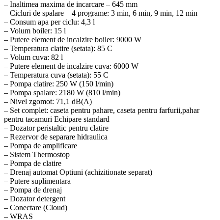
– Inaltimea maxima de incarcare – 645 mm
– Cicluri de spalare – 4 programe: 3 min, 6 min, 9 min, 12 min
– Consum apa per ciclu: 4,3 l
– Volum boiler: 15 l
– Putere element de incalzire boiler: 9000 W
– Temperatura clatire (setata): 85 C
– Volum cuva: 82 l
– Putere element de incalzire cuva: 6000 W
– Temperatura cuva (setata): 55 C
– Pompa clatire: 250 W (150 l/min)
– Pompa spalare: 2180 W (810 l/min)
– Nivel zgomot: 71,1 dB(A)
– Set complet: caseta pentru pahare, caseta pentru farfurii,pahar
pentru tacamuri Echipare standard
– Dozator peristaltic pentru clatire
– Rezervor de separare hidraulica
– Pompa de amplificare
– Sistem Thermostop
– Pompa de clatire
– Drenaj automat Optiuni (achizitionate separat)
– Putere suplimentara
– Pompa de drenaj
– Dozator detergent
– Conectare (Cloud)
– WRAS