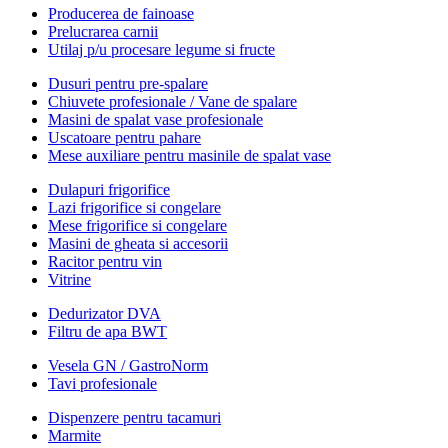
Producerea de fainoase
Prelucrarea carnii
Utilaj p/u procesare legume si fructe
Dusuri pentru pre-spalare
Chiuvete profesionale / Vane de spalare
Masini de spalat vase profesionale
Uscatoare pentru pahare
Mese auxiliare pentru masinile de spalat vase
Dulapuri frigorifice
Lazi frigorifice si congelare
Mese frigorifice si congelare
Masini de gheata si accesorii
Racitor pentru vin
Vitrine
Dedurizator DVA
Filtru de apa BWT
Vesela GN / GastroNorm
Tavi profesionale
Dispenzere pentru tacamuri
Marmite