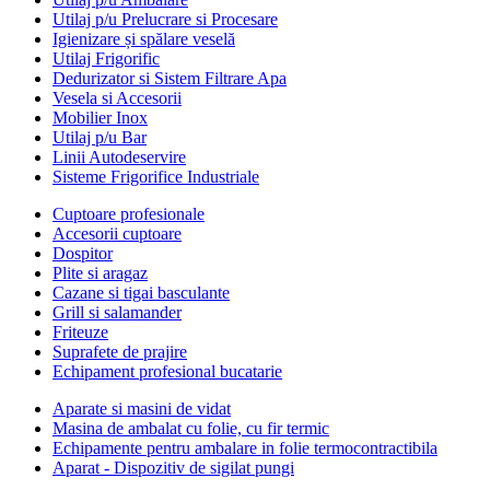
Utilaj p/u Prelucrare si Procesare
Igienizare și spălare veselă
Utilaj Frigorific
Dedurizator si Sistem Filtrare Apa
Vesela si Accesorii
Mobilier Inox
Utilaj p/u Bar
Linii Autodeservire
Sisteme Frigorifice Industriale
Cuptoare profesionale
Accesorii cuptoare
Dospitor
Plite si aragaz
Cazane si tigai basculante
Grill si salamander
Friteuze
Suprafete de prajire
Echipament profesional bucatarie
Aparate si masini de vidat
Masina de ambalat cu folie, cu fir termic
Echipamente pentru ambalare in folie termocontractibila
Aparat - Dispozitiv de sigilat pungi