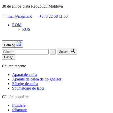
Skip
30 de ani pe piața Republicii Moldova
to
the
mail@mgm.md
+373 22 58 11 50
content
ROM
RUS
Catalog
Искать
Назад
Căutari recente
Aparat de cafea
Aparate de cafea de tip gheizer
Râșnițe de cafea
Spumătoare de lapte
Căutări populare
frigidere
feliatoare