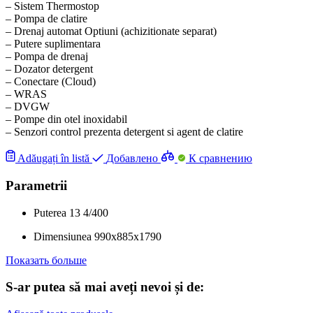
– Sistem Thermostop
– Pompa de clatire
– Drenaj automat Optiuni (achizitionate separat)
– Putere suplimentara
– Pompa de drenaj
– Dozator detergent
– Conectare (Cloud)
– WRAS
– DVGW
– Pompe din otel inoxidabil
– Senzori control prezenta detergent si agent de clatire
Adăugați în listă
Добавлено
К сравнению
Parametrii
Puterea
13
4/400
Dimensiunea
990x885x1790
Показать больше
S-ar putea să mai aveți nevoi și de: