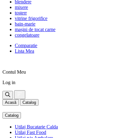
blendere
mixere
tosterr
vitrine frigorifice
bain-marie
mașini de tocat carne
congelatoare
Comparatie
Lista Mea
Contul Meu
Log in
Acasă
Catalog
Catalog
Utilaj Bucatarie Calda
Utilaj Fast Food
Utilaj p/u Ambalare