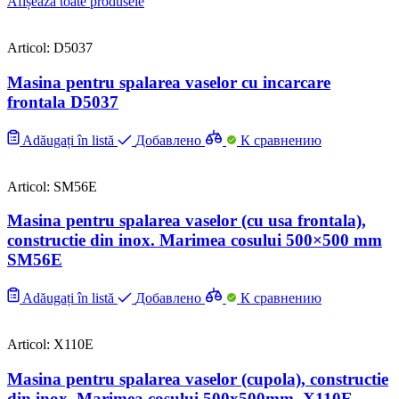
Afișează toate produsele
Articol: D5037
Masina pentru spalarea vaselor cu incarcare
frontala D5037
Adăugați în listă
Добавлено
К сравнению
Articol: SM56E
Masina pentru spalarea vaselor (cu usa frontala),
constructie din inox. Marimea cosului 500×500 mm
SM56E
Adăugați în listă
Добавлено
К сравнению
Articol: X110E
Masina pentru spalarea vaselor (cupola), constructie
din inox. Marimea cosului 500x500mm. X110E