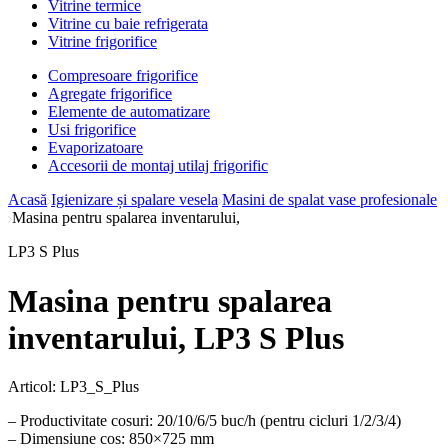
Vitrine termice
Vitrine cu baie refrigerata
Vitrine frigorifice
Compresoare frigorifice
Agregate frigorifice
Elemente de automatizare
Usi frigorifice
Evaporizatoare
Accesorii de montaj utilaj frigorific
Acasă
Igienizare și spalare vesela
Masini de spalat vase profesionale
Masina pentru spalarea inventarului,
LP3 S Plus
Masina pentru spalarea
inventarului, LP3 S Plus
Articol:
LP3_S_Plus
– Productivitate cosuri: 20/10/6/5 buc/h (pentru cicluri 1/2/3/4)
– Dimensiune cos: 850×725 mm