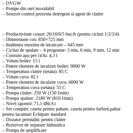
– DVGW
– Pompe din otel inoxidabil
– Senzori control prezenta detergent si agent de clatire
– Productivitate cosuri: 20/10/6/5 buc/h (pentru cicluri 1/2/3/4)
– Dimensiune cos: 850×725 mm
– Inaltimea maxima de incarcare – 645 mm
– Cicluri de spalare – 4 programe: 3 min, 6 min, 9 min, 12 min
– Consum apa per ciclu: 4,3 l
– Volum boiler: 15 l
– Putere element de incalzire boiler: 9000 W
– Temperatura clatire (setata): 85 C
– Volum cuva: 82 l
– Putere element de incalzire cuva: 6000 W
– Temperatura cuva (setata): 55 C
– Pompa clatire: 250 W (150 l/min)
– Pompa spalare: 2180 W (810 l/min)
– Nivel zgomot: 71,1 dB(A)
– Set complet: caseta pentru pahare, caseta pentru farfurii,pahar
pentru tacamuri Echipare standard
– Dozator peristaltic pentru clatire
– Rezervor de separare hidraulica
– Pompa de amplificare