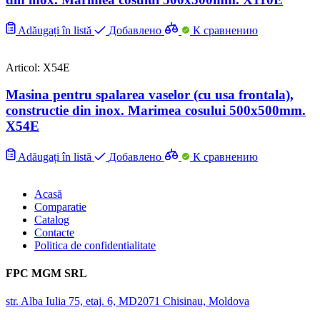
Adăugați în listă
Добавлено
К сравнению
Articol: X54E
Masina pentru spalarea vaselor (cu usa frontala),
constructie din inox. Marimea cosului 500x500mm.
X54E
Adăugați în listă
Добавлено
К сравнению
Acasă
Comparatie
Catalog
Contacte
Politica de confidentialitate
FPC MGM SRL
str. Alba Iulia 75, etaj. 6, MD2071 Chisinau, Moldova