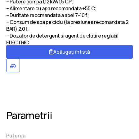
– Putere pompa 1,12 kW/1,5 CP;
– Alimentare cu apa recomandata +55 C;
– Duritate recomandata a apei 7-10 f;
– Consum de apa pe ciclu (la presiunea recomandata 2
BAR) 2,0 l;
– Dozator de detergent si agent de clatire reglabil
ELECTRIC.
Adăugați în listă
Parametrii
Puterea