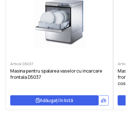
Articol: D5037
Artic
Masina pentru spalarea vaselor cu incarcare
Masi
frontala D5037
fron
cos
Adăugați în listă