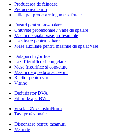
Producerea de fainoase
Prelucrarea carnii
Utilaj p/u procesare legume si fructe
Dusuri pentru pre-spalare
Chiuvete profesionale / Vane de spalare
Masini de spalat vase profesionale
Uscatoare pentru pahare
Mese auxiliare pentru masinile de spalat vase
Dulapuri frigorifice
Lazi frigorifice si congelare
Mese frigorifice si congelare
Masini de gheata si accesorii
Racitor pentru vin
Vitrine
Dedurizator DVA
Filtru de apa BWT
Vesela GN / GastroNorm
Tavi profesionale
Dispenzere pentru tacamuri
Marmite