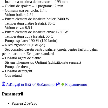
– Inaltimea maxima de incarcare – 195 mm
– Cicluri de spalare – 1 programa: 2 min
– Consum apa per ciclu: 1,4 l
– Volum boiler: 2,5 l
– Putere element de incalzire boiler: 2400 W
– Temperatura clatire (setata): 85 C
– Volum cuva: 9,5 l
– Putere element de incalzire cuva: 1250 W
– Temperatura cuva (setata): 55 C
– Pompa spalare: 190 W (120 l/min)
– Nivel zgomot: 60,6 dB(A)
– Set complet: caseta pentru pahare, caseta pentru farfurii,pahar
pentru tacamuri Echipare standard
– Dozator agent de clatire
– Sistem Thermostop Optiuni (achizitionate separat)
– Pompa de drenaj
– Dozator detergent
– Cos rotund
Adăugați în listă
Добавлено
К сравнению
Parametrii
Puterea
2
59/230