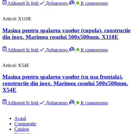
Adăugați în listă
Добавлено
К сравнению
Articol: X110E
Masina pentru spalarea vaselor (cupola), constructie
din inox. Marimea cosului 500x500mm. X110E
Adăugați în listă
Добавлено
К сравнению
Articol: X54E
Masina pentru spalarea vaselor (cu usa frontala),
constructie din inox. Marimea cosului 500x500mm.
X54E
Adăugați în listă
Добавлено
К сравнению
Acasă
Comparatie
Catalog