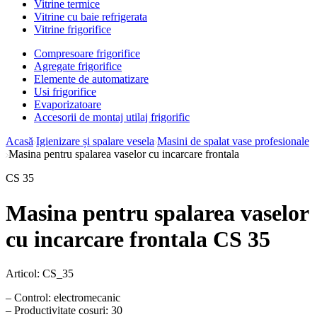
Vitrine termice
Vitrine cu baie refrigerata
Vitrine frigorifice
Compresoare frigorifice
Agregate frigorifice
Elemente de automatizare
Usi frigorifice
Evaporizatoare
Accesorii de montaj utilaj frigorific
Acasă
Igienizare și spalare vesela
Masini de spalat vase profesionale
Masina pentru spalarea vaselor cu incarcare frontala
CS 35
Masina pentru spalarea vaselor
cu incarcare frontala CS 35
Articol:
CS_35
– Control: electromecanic
– Productivitate cosuri: 30