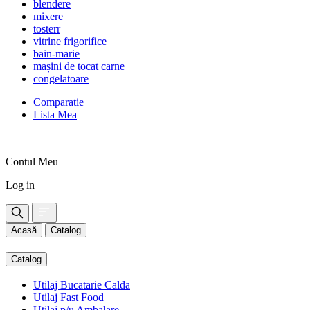
blendere
mixere
tosterr
vitrine frigorifice
bain-marie
mașini de tocat carne
congelatoare
Comparatie
Lista Mea
Contul Meu
Log in
Acasă
Catalog
Catalog
Utilaj Bucatarie Calda
Utilaj Fast Food
Utilaj p/u Ambalare