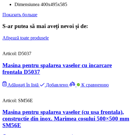
Dimensiunea
400x495x585
Показать больше
S-ar putea să mai aveți nevoi și de:
Afișează toate produsele
Articol: D5037
Masina pentru spalarea vaselor cu incarcare
frontala D5037
Adăugați în listă
Добавлено
К сравнению
Articol: SM56E
Masina pentru spalarea vaselor (cu usa frontala),
constructie din inox. Marimea cosului 500×500 mm
SM56E