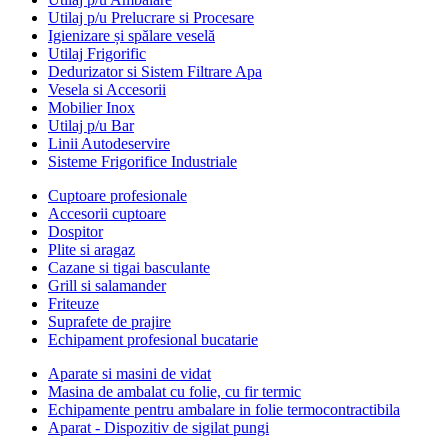
Utilaj p/u Prelucrare si Procesare
Igienizare și spălare veselă
Utilaj Frigorific
Dedurizator si Sistem Filtrare Apa
Vesela si Accesorii
Mobilier Inox
Utilaj p/u Bar
Linii Autodeservire
Sisteme Frigorifice Industriale
Cuptoare profesionale
Accesorii cuptoare
Dospitor
Plite si aragaz
Cazane si tigai basculante
Grill si salamander
Friteuze
Suprafete de prajire
Echipament profesional bucatarie
Aparate si masini de vidat
Masina de ambalat cu folie, cu fir termic
Echipamente pentru ambalare in folie termocontractibila
Aparat - Dispozitiv de sigilat pungi