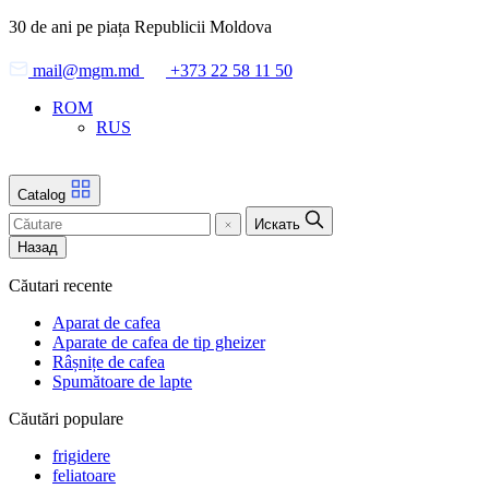
Skip
30 de ani pe piața Republicii Moldova
to
the
mail@mgm.md
+373 22 58 11 50
content
ROM
RUS
Catalog
Искать
Назад
Căutari recente
Aparat de cafea
Aparate de cafea de tip gheizer
Râșnițe de cafea
Spumătoare de lapte
Căutări populare
frigidere
feliatoare