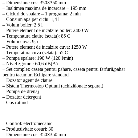
– Dimensiune cos: 350×350 mm
– Inaltimea maxima de incarcare – 195 mm
– Cicluri de spalare – 1 programa: 2 min
– Consum apa per ciclu: 1,4 l
– Volum boiler: 2,5 l
– Putere element de incalzire boiler: 2400 W
– Temperatura clatire (setata): 85 C
– Volum cuva: 9,5 l
– Putere element de incalzire cuva: 1250 W
– Temperatura cuva (setata): 55 C
– Pompa spalare: 190 W (120 l/min)
– Nivel zgomot: 60,6 dB(A)
– Set complet: caseta pentru pahare, caseta pentru farfurii,pahar
pentru tacamuri Echipare standard
– Dozator agent de clatire
– Sistem Thermostop Optiuni (achizitionate separat)
– Pompa de drenaj
– Dozator detergent
– Cos rotund
– Control: electromecanic
– Productivitate cosuri: 30
– Dimensiune cos: 350×350 mm