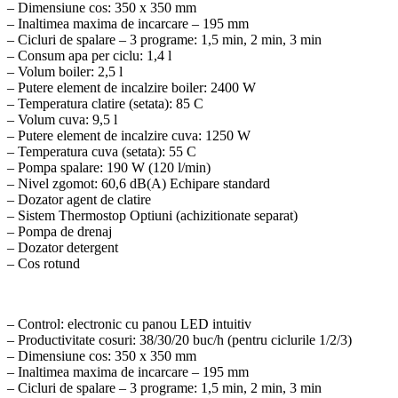
– Dimensiune cos: 350 x 350 mm
– Inaltimea maxima de incarcare – 195 mm
– Cicluri de spalare – 3 programe: 1,5 min, 2 min, 3 min
– Consum apa per ciclu: 1,4 l
– Volum boiler: 2,5 l
– Putere element de incalzire boiler: 2400 W
– Temperatura clatire (setata): 85 C
– Volum cuva: 9,5 l
– Putere element de incalzire cuva: 1250 W
– Temperatura cuva (setata): 55 C
– Pompa spalare: 190 W (120 l/min)
– Nivel zgomot: 60,6 dB(A) Echipare standard
– Dozator agent de clatire
– Sistem Thermostop Optiuni (achizitionate separat)
– Pompa de drenaj
– Dozator detergent
– Cos rotund
– Control: electronic cu panou LED intuitiv
– Productivitate cosuri: 38/30/20 buc/h (pentru ciclurile 1/2/3)
– Dimensiune cos: 350 x 350 mm
– Inaltimea maxima de incarcare – 195 mm
– Cicluri de spalare – 3 programe: 1,5 min, 2 min, 3 min