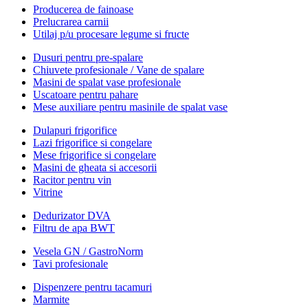
Producerea de fainoase
Prelucrarea carnii
Utilaj p/u procesare legume si fructe
Dusuri pentru pre-spalare
Chiuvete profesionale / Vane de spalare
Masini de spalat vase profesionale
Uscatoare pentru pahare
Mese auxiliare pentru masinile de spalat vase
Dulapuri frigorifice
Lazi frigorifice si congelare
Mese frigorifice si congelare
Masini de gheata si accesorii
Racitor pentru vin
Vitrine
Dedurizator DVA
Filtru de apa BWT
Vesela GN / GastroNorm
Tavi profesionale
Dispenzere pentru tacamuri
Marmite