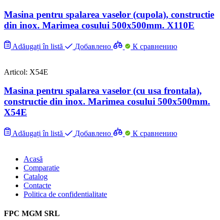
Masina pentru spalarea vaselor (cupola), constructie
din inox. Marimea cosului 500x500mm. X110E
Adăugați în listă
Добавлено
К сравнению
Articol: X54E
Masina pentru spalarea vaselor (cu usa frontala),
constructie din inox. Marimea cosului 500x500mm.
X54E
Adăugați în listă
Добавлено
К сравнению
Acasă
Comparatie
Catalog
Contacte
Politica de confidentialitate
FPC MGM SRL