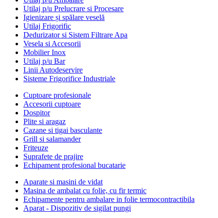
Utilaj p/u Prelucrare si Procesare
Igienizare și spălare veselă
Utilaj Frigorific
Dedurizator si Sistem Filtrare Apa
Vesela si Accesorii
Mobilier Inox
Utilaj p/u Bar
Linii Autodeservire
Sisteme Frigorifice Industriale
Cuptoare profesionale
Accesorii cuptoare
Dospitor
Plite si aragaz
Cazane si tigai basculante
Grill si salamander
Friteuze
Suprafete de prajire
Echipament profesional bucatarie
Aparate si masini de vidat
Masina de ambalat cu folie, cu fir termic
Echipamente pentru ambalare in folie termocontractibila
Aparat - Dispozitiv de sigilat pungi