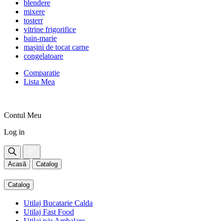
blendere
mixere
tosterr
vitrine frigorifice
bain-marie
mașini de tocat carne
congelatoare
Comparatie
Lista Mea
Contul Meu
Log in
Acasă
Catalog
Catalog
Utilaj Bucatarie Calda
Utilaj Fast Food
Utilaj p/u Ambalare