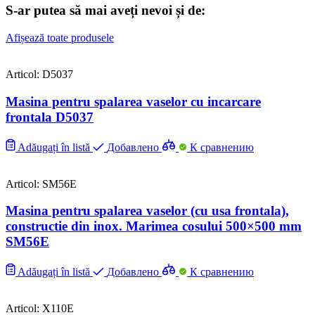
S-ar putea să mai aveți nevoi și de:
Afișează toate produsele
Articol: D5037
Masina pentru spalarea vaselor cu incarcare
frontala D5037
Adăugați în listă
Добавлено
К сравнению
Articol: SM56E
Masina pentru spalarea vaselor (cu usa frontala),
constructie din inox. Marimea cosului 500×500 mm
SM56E
Adăugați în listă
Добавлено
К сравнению
Articol: X110E