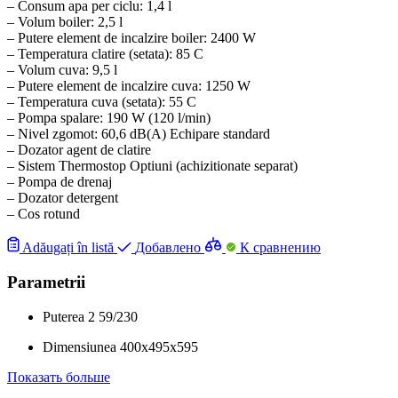
– Consum apa per ciclu: 1,4 l
– Volum boiler: 2,5 l
– Putere element de incalzire boiler: 2400 W
– Temperatura clatire (setata): 85 C
– Volum cuva: 9,5 l
– Putere element de incalzire cuva: 1250 W
– Temperatura cuva (setata): 55 C
– Pompa spalare: 190 W (120 l/min)
– Nivel zgomot: 60,6 dB(A) Echipare standard
– Dozator agent de clatire
– Sistem Thermostop Optiuni (achizitionate separat)
– Pompa de drenaj
– Dozator detergent
– Cos rotund
Adăugați în listă
Добавлено
К сравнению
Parametrii
Puterea
2
59/230
Dimensiunea
400x495x595
Показать больше