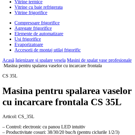
Vitrine termice
Vitrine cu baie refrigerata
Vitrine frigorifice
Compresoare frigorifice
Agregate frigorifice
Elemente de automatizare
Usi frigorifice
Evaporizatoare
Accesorii de montaj utilaj frigorific
Acasă
Igienizare și spalare vesela
Masini de spalat vase profesionale
Masina pentru spalarea vaselor cu incarcare frontala
CS 35L
Masina pentru spalarea vaselor
cu incarcare frontala CS 35L
Articol:
CS_35L
– Control: electronic cu panou LED intuitiv
– Productivitate cosuri: 38/30/20 buc/h (pentru ciclurile 1/2/3)