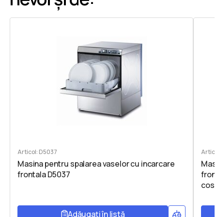
Articol: D5037
Artic
Masina pentru spalarea vaselor cu incarcare
Masi
frontala D5037
fron
cos
Adăugați în listă