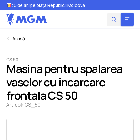
30 de ani pe piața Republicii Moldova
Acasă
CS 50
Masina pentru spalarea
vaselor cu incarcare
frontala CS 50
Articol:
CS_50