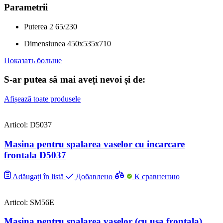
Parametrii
Puterea
2
65/230
Dimensiunea
450x535x710
Показать больше
S-ar putea să mai aveți nevoi și de:
Afișează toate produsele
Articol: D5037
Masina pentru spalarea vaselor cu incarcare
frontala D5037
Adăugați în listă
Добавлено
К сравнению
Articol: SM56E
Masina pentru spalarea vaselor (cu usa frontala),