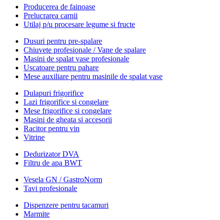
Producerea de fainoase
Prelucrarea carnii
Utilaj p/u procesare legume si fructe
Dusuri pentru pre-spalare
Chiuvete profesionale / Vane de spalare
Masini de spalat vase profesionale
Uscatoare pentru pahare
Mese auxiliare pentru masinile de spalat vase
Dulapuri frigorifice
Lazi frigorifice si congelare
Mese frigorifice si congelare
Masini de gheata si accesorii
Racitor pentru vin
Vitrine
Dedurizator DVA
Filtru de apa BWT
Vesela GN / GastroNorm
Tavi profesionale
Dispenzere pentru tacamuri
Marmite