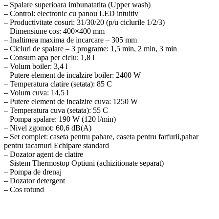
– Spalare superioara imbunatatita (Upper wash)
– Control: electronic cu panou LED intuitiv
– Productivitate cosuri: 31/30/20 (p/u ciclurile 1/2/3)
– Dimensiune cos: 400×400 mm
– Inaltimea maxima de incarcare – 305 mm
– Cicluri de spalare – 3 programe: 1,5 min, 2 min, 3 min
– Consum apa per ciclu: 1,8 l
– Volum boiler: 3,4 l
– Putere element de incalzire boiler: 2400 W
– Temperatura clatire (setata): 85 C
– Volum cuva: 14,5 l
– Putere element de incalzire cuva: 1250 W
– Temperatura cuva (setata): 55 C
– Pompa spalare: 190 W (120 l/min)
– Nivel zgomot: 60,6 dB(A)
– Set complet: caseta pentru pahare, caseta pentru farfurii,pahar
pentru tacamuri Echipare standard
– Dozator agent de clatire
– Sistem Thermostop Optiuni (achizitionate separat)
– Pompa de drenaj
– Dozator detergent
– Cos rotund