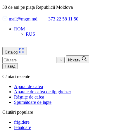
Skip
30 de ani pe piața Republicii Moldova
to
the
mail@mgm.md
+373 22 58 11 50
content
ROM
RUS
Catalog
Искать
Назад
Căutari recente
Aparat de cafea
Aparate de cafea de tip gheizer
Râșnițe de cafea
Spumătoare de lapte
Căutări populare
frigidere
feliatoare