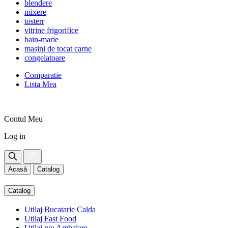
blendere
mixere
tosterr
vitrine frigorifice
bain-marie
mașini de tocat carne
congelatoare
Comparatie
Lista Mea
Contul Meu
Log in
Acasă
Catalog
Catalog
Utilaj Bucatarie Calda
Utilaj Fast Food
Utilaj p/u Ambalare