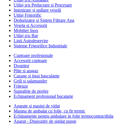
Utilaj p/u Prelucrare si Procesare
Igienizare și spălare veselă
Utilaj Frigorific
Dedurizator si Sistem Filtrare Apa
Vesela si Accesorii
Mobilier Inox
Utilaj p/u Bar
Linii Autodeservire
Sisteme Frigorifice Industriale
Cuptoare profesionale
Accesorii cuptoare
Dospitor
Plite si aragaz
Cazane si tigai basculante
Grill si salamander
Friteuze
Suprafete de prajire
Echipament profesional bucatarie
Aparate si masini de vidat
Masina de ambalat cu folie, cu fir termic
Echipamente pentru ambalare in folie termocontractibila
Aparat - Dispozitiv de sigilat pungi