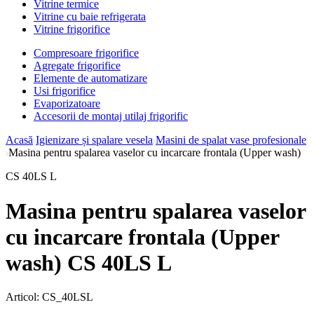
Vitrine termice
Vitrine cu baie refrigerata
Vitrine frigorifice
Compresoare frigorifice
Agregate frigorifice
Elemente de automatizare
Usi frigorifice
Evaporizatoare
Accesorii de montaj utilaj frigorific
Acasă
Igienizare și spalare vesela
Masini de spalat vase profesionale
Masina pentru spalarea vaselor cu incarcare frontala (Upper wash)
CS 40LS L
Masina pentru spalarea vaselor
cu incarcare frontala (Upper
wash) CS 40LS L
Articol:
CS_40LSL