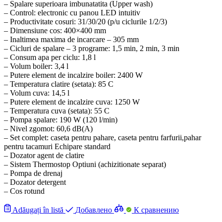
– Spalare superioara imbunatatita (Upper wash)
– Control: electronic cu panou LED intuitiv
– Productivitate cosuri: 31/30/20 (p/u ciclurile 1/2/3)
– Dimensiune cos: 400×400 mm
– Inaltimea maxima de incarcare – 305 mm
– Cicluri de spalare – 3 programe: 1,5 min, 2 min, 3 min
– Consum apa per ciclu: 1,8 l
– Volum boiler: 3,4 l
– Putere element de incalzire boiler: 2400 W
– Temperatura clatire (setata): 85 C
– Volum cuva: 14,5 l
– Putere element de incalzire cuva: 1250 W
– Temperatura cuva (setata): 55 C
– Pompa spalare: 190 W (120 l/min)
– Nivel zgomot: 60,6 dB(A)
– Set complet: caseta pentru pahare, caseta pentru farfurii,pahar
pentru tacamuri Echipare standard
– Dozator agent de clatire
– Sistem Thermostop Optiuni (achizitionate separat)
– Pompa de drenaj
– Dozator detergent
– Cos rotund
Adăugați în listă
Добавлено
К сравнению