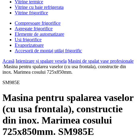
Vitrine termice
Vitrine cu baie refrigerata
Vitrine frigorifice
Compresoare frigorifice
Agregate frigorifice
Elemente de automatizare
Usi frigorifice
Evaporizatoare
Accesorii de montaj utilaj frigorific
Acasă
Igienizare și spalare vesela
Masini de spalat vase profesionale
Masina pentru spalarea vaselor (cu usa frontala), constructie din
inox. Marimea cosului 725x850mm.
SM985E
Masina pentru spalarea vaselor
(cu usa frontala), constructie
din inox. Marimea cosului
725x850mm. SM985E