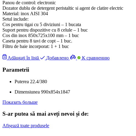
Panou de control: electronic
Dozator dublu de detergent peristaltic si agent de clatire electric
Material: inox AISI 304
Setul include:
Cos pentru tigai cu 5 diviziuni – 1 bucata
Suport pentru dispozitive cu 8 celule – 1 buc
Cos din inox 850x725x100 mm – 1 buc
Caseta pentru 8 tavi de copt – 1 buc.
Filtru de baie incorporat: 1 + 1 buc
Adăugați în listă
Добавлено
К сравнению
Parametrii
Puterea
22.4/380
Dimensiunea
990x854x1847
Показать больше
S-ar putea să mai aveți nevoi și de:
Afișează toate produsele