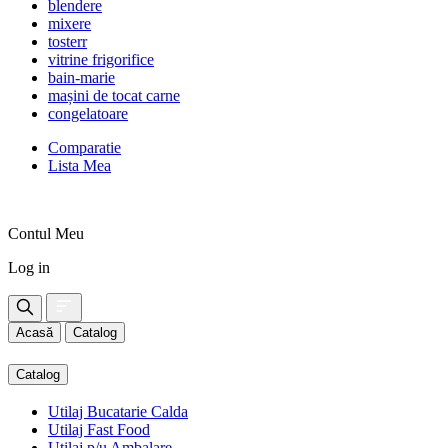
blendere
mixere
tosterr
vitrine frigorifice
bain-marie
mașini de tocat carne
congelatoare
Comparatie
Lista Mea
Contul Meu
Log in
Acasă
Catalog
Catalog
Utilaj Bucatarie Calda
Utilaj Fast Food
Utilaj p/u Ambalare