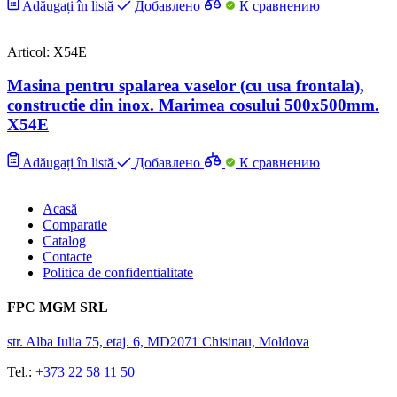
Adăugați în listă
Добавлено
К сравнению
Articol: X54E
Masina pentru spalarea vaselor (cu usa frontala),
constructie din inox. Marimea cosului 500x500mm.
X54E
Adăugați în listă
Добавлено
К сравнению
Acasă
Comparatie
Catalog
Contacte
Politica de confidentialitate
FPC MGM SRL
str. Alba Iulia 75, etaj. 6, MD2071 Chisinau, Moldova
Tel.:
+373 22 58 11 50