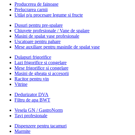
Producerea de fainoase
Prelucrarea carnii
Utilaj p/u procesare legume si fructe
Dusuri pentru pre-spalare
Chiuvete profesionale / Vane de spalare
Masini de spalat vase profesionale
Uscatoare pentru pahare
Mese auxiliare pentru masinile de spalat vase
Dulapuri frigorifice
Lazi frigorifice si congelare
Mese frigorifice si congelare
Masini de gheata si accesorii
Racitor pentru vin
Vitrine
Dedurizator DVA
Filtru de apa BWT
Vesela GN / GastroNorm
Tavi profesionale
Dispenzere pentru tacamuri
Marmite