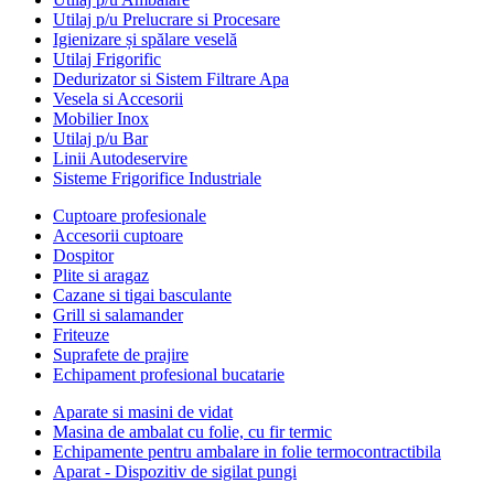
Utilaj p/u Prelucrare si Procesare
Igienizare și spălare veselă
Utilaj Frigorific
Dedurizator si Sistem Filtrare Apa
Vesela si Accesorii
Mobilier Inox
Utilaj p/u Bar
Linii Autodeservire
Sisteme Frigorifice Industriale
Cuptoare profesionale
Accesorii cuptoare
Dospitor
Plite si aragaz
Cazane si tigai basculante
Grill si salamander
Friteuze
Suprafete de prajire
Echipament profesional bucatarie
Aparate si masini de vidat
Masina de ambalat cu folie, cu fir termic
Echipamente pentru ambalare in folie termocontractibila
Aparat - Dispozitiv de sigilat pungi