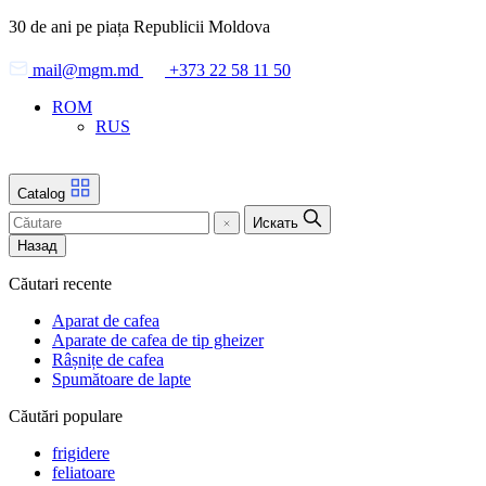
Skip
30 de ani pe piața Republicii Moldova
to
the
mail@mgm.md
+373 22 58 11 50
content
ROM
RUS
Catalog
Искать
Назад
Căutari recente
Aparat de cafea
Aparate de cafea de tip gheizer
Râșnițe de cafea
Spumătoare de lapte
Căutări populare
frigidere
feliatoare