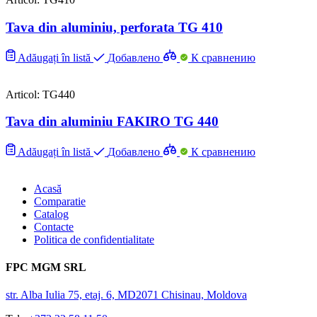
Tava din aluminiu, perforata TG 410
Adăugați în listă
Добавлено
К сравнению
Articol: TG440
Tava din aluminiu FAKIRO TG 440
Adăugați în listă
Добавлено
К сравнению
Acasă
Comparatie
Catalog
Contacte
Politica de confidentialitate
FPC MGM SRL
str. Alba Iulia 75, etaj. 6, MD2071 Chisinau, Moldova