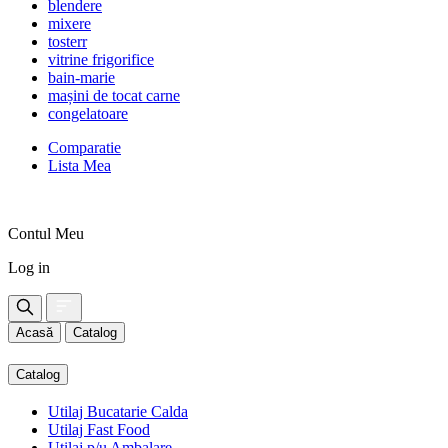
blendere
mixere
tosterr
vitrine frigorifice
bain-marie
mașini de tocat carne
congelatoare
Comparatie
Lista Mea
Contul Meu
Log in
Acasă
Catalog
Catalog
Utilaj Bucatarie Calda
Utilaj Fast Food
Utilaj p/u Ambalare