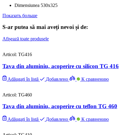
Dimensiunea
530х325
Показать больше
S-ar putea să mai aveți nevoi și de:
Afișează toate produsele
Articol: TG416
Tava din aluminiu, acoperire cu silicon TG 416
Adăugați în listă
Добавлено
К сравнению
Articol: TG460
Tava din aluminiu, acoperire cu teflon TG 460
Adăugați în listă
Добавлено
К сравнению
Articol: TG410