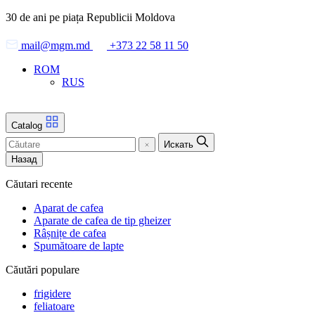
Skip
30 de ani pe piața Republicii Moldova
to
the
mail@mgm.md
+373 22 58 11 50
content
ROM
RUS
Catalog
Искать
Назад
Căutari recente
Aparat de cafea
Aparate de cafea de tip gheizer
Râșnițe de cafea
Spumătoare de lapte
Căutări populare
frigidere
feliatoare