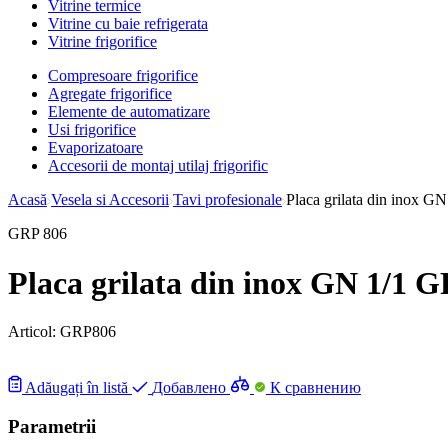
Vitrine termice
Vitrine cu baie refrigerata
Vitrine frigorifice
Compresoare frigorifice
Agregate frigorifice
Elemente de automatizare
Usi frigorifice
Evaporizatoare
Accesorii de montaj utilaj frigorific
Acasă
Vesela si Accesorii
Tavi profesionale
Placa grilata din inox GN
GRP 806
Placa grilata din inox GN 1/1 
Articol:
GRP806
Adăugați în listă
Добавлено
К сравнению
Parametrii