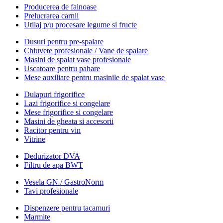
Producerea de fainoase
Prelucrarea carnii
Utilaj p/u procesare legume si fructe
Dusuri pentru pre-spalare
Chiuvete profesionale / Vane de spalare
Masini de spalat vase profesionale
Uscatoare pentru pahare
Mese auxiliare pentru masinile de spalat vase
Dulapuri frigorifice
Lazi frigorifice si congelare
Mese frigorifice si congelare
Masini de gheata si accesorii
Racitor pentru vin
Vitrine
Dedurizator DVA
Filtru de apa BWT
Vesela GN / GastroNorm
Tavi profesionale
Dispenzere pentru tacamuri
Marmite