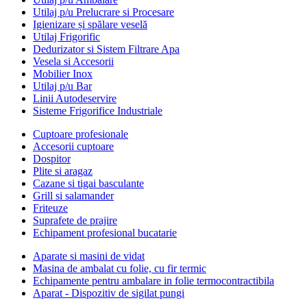
Utilaj p/u Prelucrare si Procesare
Igienizare și spălare veselă
Utilaj Frigorific
Dedurizator si Sistem Filtrare Apa
Vesela si Accesorii
Mobilier Inox
Utilaj p/u Bar
Linii Autodeservire
Sisteme Frigorifice Industriale
Cuptoare profesionale
Accesorii cuptoare
Dospitor
Plite si aragaz
Cazane si tigai basculante
Grill si salamander
Friteuze
Suprafete de prajire
Echipament profesional bucatarie
Aparate si masini de vidat
Masina de ambalat cu folie, cu fir termic
Echipamente pentru ambalare in folie termocontractibila
Aparat - Dispozitiv de sigilat pungi