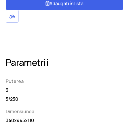
Adăugați în listă
Parametrii
Puterea
3
5/230
Dimensiunea
340x445x110