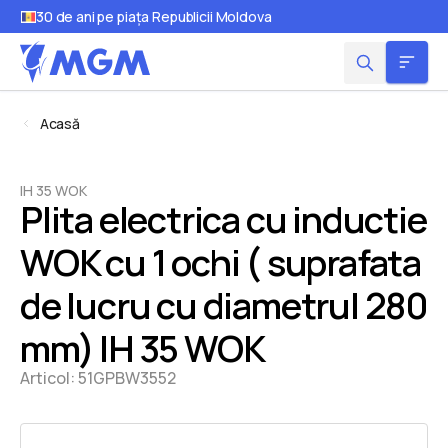
30 de ani pe piața Republicii Moldova
Acasă
IH 35 WOK
Plita electrica cu inductie
WOK cu 1 ochi ( suprafata
de lucru cu diametrul 280
mm) IH 35 WOK
Articol:
51GPBW3552