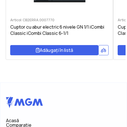
Articol: CB2ERRA.0007770
Arti
Cuptor cu abur electric 6 nivele GN 1/1 iCombi
Cupt
Classic iCombi Classic 6-1/1
Clas
Adăugați în listă
Acasă
Comparatie