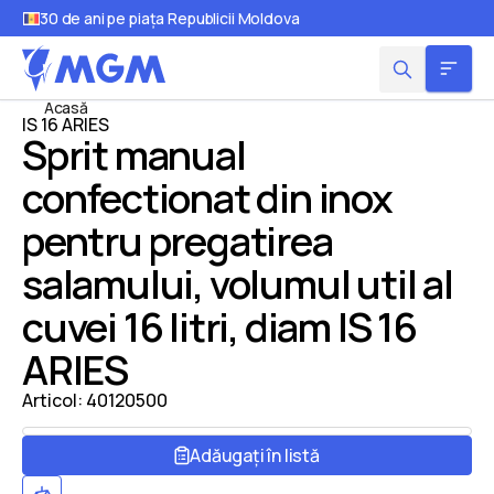
30 de ani pe piața Republicii Moldova
Acasă
IS 16 ARIES
Sprit manual
confectionat din inox
pentru pregatirea
salamului, volumul util al
cuvei 16 litri, diam IS 16
ARIES
Articol:
40120500
Adăugați în listă