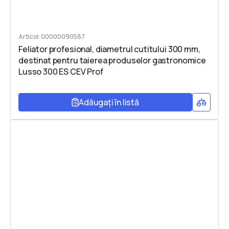
Articol: 00000090587
Feliator profesional, diametrul cutitului 300 mm,
destinat pentru taierea produselor gastronomice
Lusso 300 ES CEV Prof
Adăugați în listă