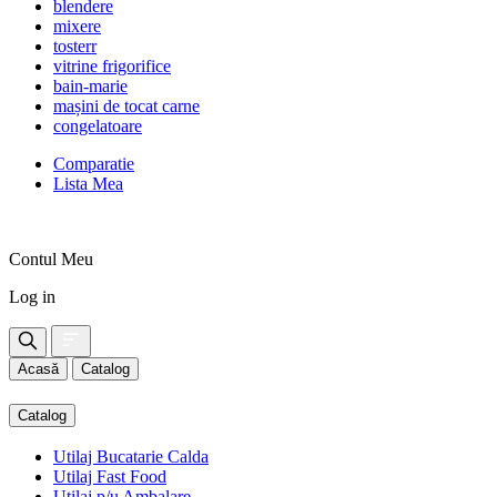
blendere
mixere
tosterr
vitrine frigorifice
bain-marie
mașini de tocat carne
congelatoare
Comparatie
Lista Mea
Contul Meu
Log in
Acasă
Catalog
Catalog
Utilaj Bucatarie Calda
Utilaj Fast Food
Utilaj p/u Ambalare