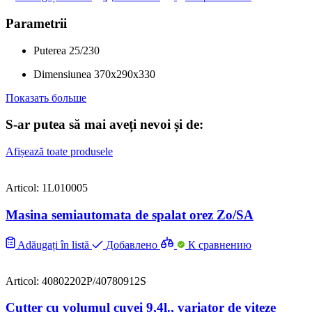
Parametrii
Puterea
25/230
Dimensiunea
370x290x330
Показать больше
S-ar putea să mai aveți nevoi și de:
Afișează toate produsele
Articol: 1L010005
Masina semiautomata de spalat orez Zo/SA
Adăugați în listă
Добавлено
К сравнению
Articol: 40802202P/40780912S
Cutter cu volumul cuvei 9,4l., variator de viteze