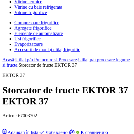
Vitrine termice
Vitrine cu baie refrigerata
Vitrine frigorifice
Compresoare frigorifice
Agregate frigorifice
Elemente de automatizare
Usi frigorifice
Evaporizatoare
Accesorii de montaj utilaj frigorific
Acasă
Utilaj p/u Prelucrare si Procesare
Utilaj p/u procesare legume
si fructe
Storcator de fructe EKTOR 37
EKTOR 37
Storcator de fructe EKTOR 37
EKTOR 37
Articol:
67003702
Adăugați în listă
Добавлено
К сравнению