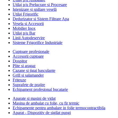
Utilaj p/u Prelucrare si Procesare
Igienizare și spălare veselă
Utilaj Frigorific
Dedurizator si Sistem Filtrare Apa
Vesela si Accesorii
Mobilier Inox
Utilaj p/u Bar
Linii Autodeservire
Sisteme Frigorifice Industriale
Cuptoare profesionale
Accesorii cuptoare
Dospitor
Plite si aragaz
Cazane si tigai basculante
Grill si salamander
Friteuze
Suprafete de prajire
Echipament profesional bucatarie
Aparate si masini de vidat
Masina de ambalat cu folie, cu fir termic
Echipamente pentru ambalare in folie termocontractibila
Aparat - Dispozitiv de sigilat pungi