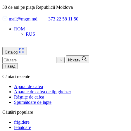
Skip
30 de ani pe piața Republicii Moldova
to
the
mail@mgm.md
+373 22 58 11 50
content
ROM
RUS
Catalog
Искать
Назад
Căutari recente
Aparat de cafea
Aparate de cafea de tip gheizer
Râșnițe de cafea
Spumătoare de lapte
Căutări populare
frigidere
feliatoare