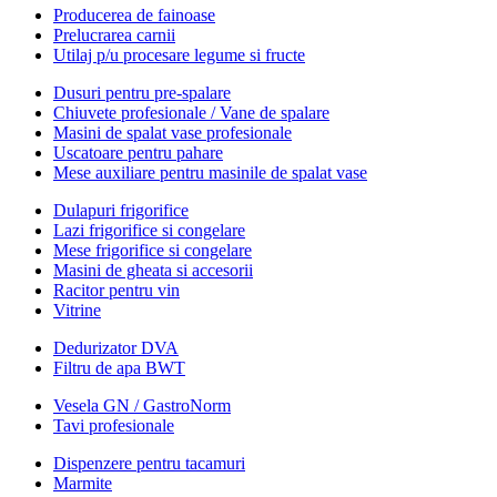
Producerea de fainoase
Prelucrarea carnii
Utilaj p/u procesare legume si fructe
Dusuri pentru pre-spalare
Chiuvete profesionale / Vane de spalare
Masini de spalat vase profesionale
Uscatoare pentru pahare
Mese auxiliare pentru masinile de spalat vase
Dulapuri frigorifice
Lazi frigorifice si congelare
Mese frigorifice si congelare
Masini de gheata si accesorii
Racitor pentru vin
Vitrine
Dedurizator DVA
Filtru de apa BWT
Vesela GN / GastroNorm
Tavi profesionale
Dispenzere pentru tacamuri
Marmite