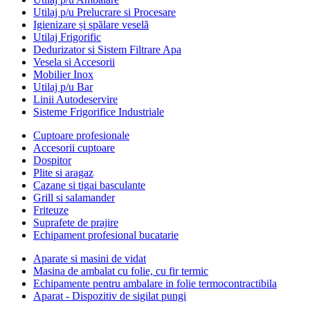
Utilaj p/u Prelucrare si Procesare
Igienizare și spălare veselă
Utilaj Frigorific
Dedurizator si Sistem Filtrare Apa
Vesela si Accesorii
Mobilier Inox
Utilaj p/u Bar
Linii Autodeservire
Sisteme Frigorifice Industriale
Cuptoare profesionale
Accesorii cuptoare
Dospitor
Plite si aragaz
Cazane si tigai basculante
Grill si salamander
Friteuze
Suprafete de prajire
Echipament profesional bucatarie
Aparate si masini de vidat
Masina de ambalat cu folie, cu fir termic
Echipamente pentru ambalare in folie termocontractibila
Aparat - Dispozitiv de sigilat pungi