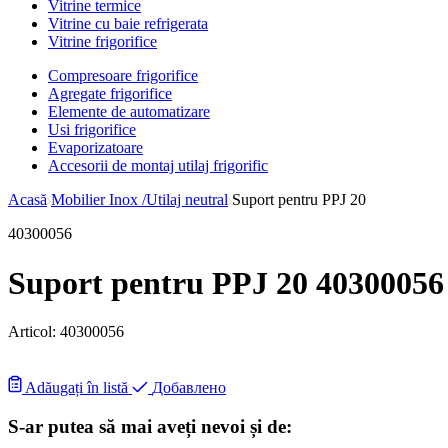
Vitrine termice
Vitrine cu baie refrigerata
Vitrine frigorifice
Compresoare frigorifice
Agregate frigorifice
Elemente de automatizare
Usi frigorifice
Evaporizatoare
Accesorii de montaj utilaj frigorific
Acasă
Mobilier Inox /Utilaj neutral
Suport pentru PPJ 20
40300056
Suport pentru PPJ 20 40300056
Articol:
40300056
Adăugați în listă
Добавлено
S-ar putea să mai aveți nevoi și de: