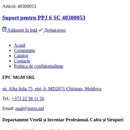
Articol: 40300053
Suport pentru PPJ 6 SC 40300053
Adăugați în listă
Добавлено
Acasă
Comparatie
Catalog
Contacte
Politica de confidentialitate
FPC MGM SRL
str. Alba Iulia 75, etaj. 6, MD2071 Chisinau, Moldova
Tel.:
+373 22 58 11 50
Email:
mail@mgm.md
Departament Veselă și Inventar Profesional, Cafea și Siropuri