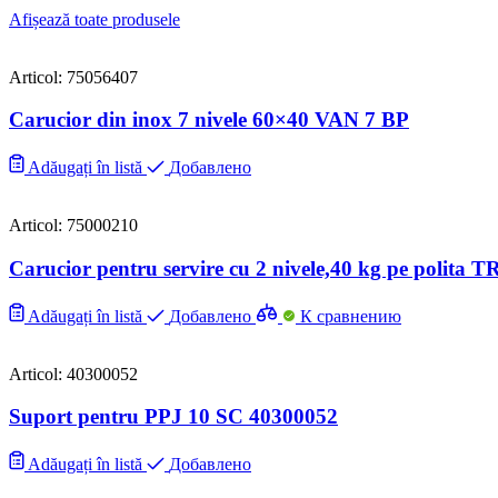
Afișează toate produsele
Articol: 75056407
Carucior din inox 7 nivele 60×40 VAN 7 BP
Adăugați în listă
Добавлено
Articol: 75000210
Carucior pentru servire cu 2 nivele,40 kg pe polita 
Adăugați în listă
Добавлено
К сравнению
Articol: 40300052
Suport pentru PPJ 10 SC 40300052
Adăugați în listă
Добавлено