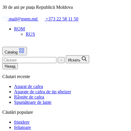
Skip
30 de ani pe piața Republicii Moldova
to
the
mail@mgm.md
+373 22 58 11 50
content
ROM
RUS
Catalog
Искать
Назад
Căutari recente
Aparat de cafea
Aparate de cafea de tip gheizer
Râșnițe de cafea
Spumătoare de lapte
Căutări populare
frigidere
feliatoare