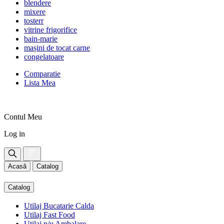
blendere
mixere
tosterr
vitrine frigorifice
bain-marie
mașini de tocat carne
congelatoare
Comparatie
Lista Mea
Contul Meu
Log in
Acasă
Catalog
Catalog
Utilaj Bucatarie Calda
Utilaj Fast Food
Utilaj p/u Ambalare