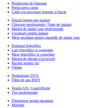
Producerea de fainoase
Prelucrarea carnii
Utilaj p/u procesare legume si fructe
Dusuri pentru pre-spalare
Chiuvete profesionale / Vane de spalare
Masini de spalat vase profesionale
Uscatoare pentru pahare
Mese auxiliare pentru masinile de spalat vase
Dulapuri frigorifice
Lazi frigorifice si congelare
Mese frigorifice si congelare
Masini de gheata si accesorii
Racitor pentru vin
Vitrine
Dedurizator DVA
Filtru de apa BWT
Vesela GN / GastroNorm
Tavi profesionale
Dispenzere pentru tacamuri
Marmite