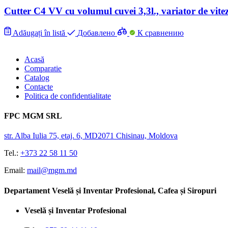
Cutter C4 VV cu volumul cuvei 3,3l., variator de vit
Adăugați în listă
Добавлено
К сравнению
Acasă
Comparatie
Catalog
Contacte
Politica de confidentialitate
FPC MGM SRL
str. Alba Iulia 75, etaj. 6, MD2071 Chisinau, Moldova
Tel.:
+373 22 58 11 50
Email:
mail@mgm.md
Departament Veselă și Inventar Profesional, Cafea și Siropuri
Veselă și Inventar Profesional