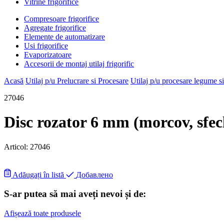
Vitrine frigorifice
Compresoare frigorifice
Agregate frigorifice
Elemente de automatizare
Usi frigorifice
Evaporizatoare
Accesorii de montaj utilaj frigorific
Acasă
Utilaj p/u Prelucrare si Procesare
Utilaj p/u procesare legume si
27046
Disc rozator 6 mm (morcov, sfec
Articol:
27046
Adăugați în listă
Добавлено
S-ar putea să mai aveți nevoi și de:
Afișează toate produsele