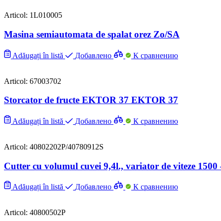
Articol: 1L010005
Masina semiautomata de spalat orez Zo/SA
Adăugați în listă
Добавлено
К сравнению
Articol: 67003702
Storcator de fructe EKTOR 37 EKTOR 37
Adăugați în listă
Добавлено
К сравнению
Articol: 40802202P/40780912S
Cutter cu volumul cuvei 9,4l., variator de viteze 1
Adăugați în listă
Добавлено
К сравнению
Articol: 40800502P