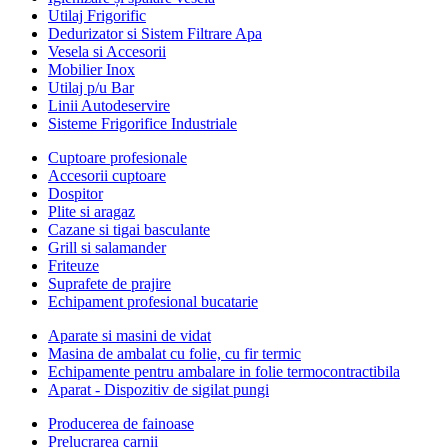
Utilaj Frigorific
Dedurizator si Sistem Filtrare Apa
Vesela si Accesorii
Mobilier Inox
Utilaj p/u Bar
Linii Autodeservire
Sisteme Frigorifice Industriale
Cuptoare profesionale
Accesorii cuptoare
Dospitor
Plite si aragaz
Cazane si tigai basculante
Grill si salamander
Friteuze
Suprafete de prajire
Echipament profesional bucatarie
Aparate si masini de vidat
Masina de ambalat cu folie, cu fir termic
Echipamente pentru ambalare in folie termocontractibila
Aparat - Dispozitiv de sigilat pungi
Producerea de fainoase
Prelucrarea carnii