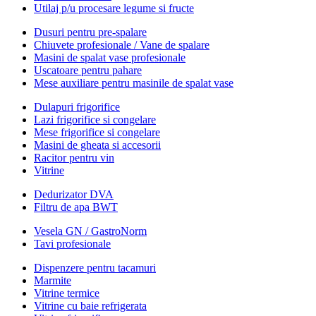
Utilaj p/u procesare legume si fructe
Dusuri pentru pre-spalare
Chiuvete profesionale / Vane de spalare
Masini de spalat vase profesionale
Uscatoare pentru pahare
Mese auxiliare pentru masinile de spalat vase
Dulapuri frigorifice
Lazi frigorifice si congelare
Mese frigorifice si congelare
Masini de gheata si accesorii
Racitor pentru vin
Vitrine
Dedurizator DVA
Filtru de apa BWT
Vesela GN / GastroNorm
Tavi profesionale
Dispenzere pentru tacamuri
Marmite
Vitrine termice
Vitrine cu baie refrigerata