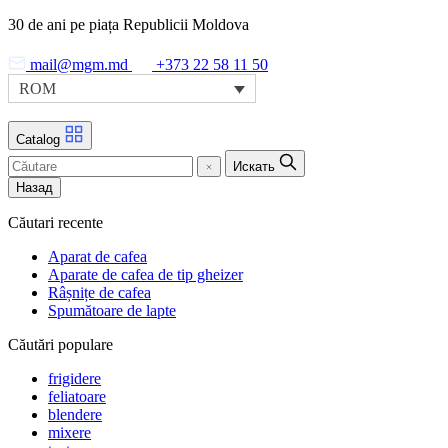
Skip
30 de ani pe piața Republicii Moldova
to
the
mail@mgm.md
+373 22 58 11 50
content
ROM
Catalog
Искать
Назад
Căutari recente
Aparat de cafea
Aparate de cafea de tip gheizer
Râșnițe de cafea
Spumătoare de lapte
Căutări populare
frigidere
feliatoare
blendere
mixere