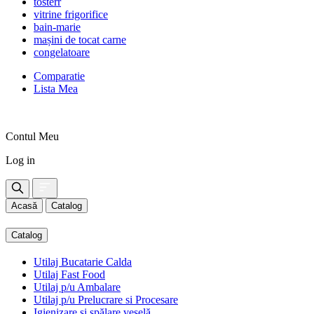
tosterr
vitrine frigorifice
bain-marie
mașini de tocat carne
congelatoare
Comparatie
Lista Mea
Contul Meu
Log in
Acasă
Catalog
Catalog
Utilaj Bucatarie Calda
Utilaj Fast Food
Utilaj p/u Ambalare
Utilaj p/u Prelucrare si Procesare
Igienizare și spălare veselă