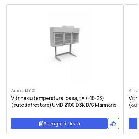
Articol: 135101
Artic
Vitrina cu temperatura joasa, t= (-18-23)
Vitr
(autodefrostare) UMD 2100 D3K D/S Marmaris
(au
Adăugați în listă