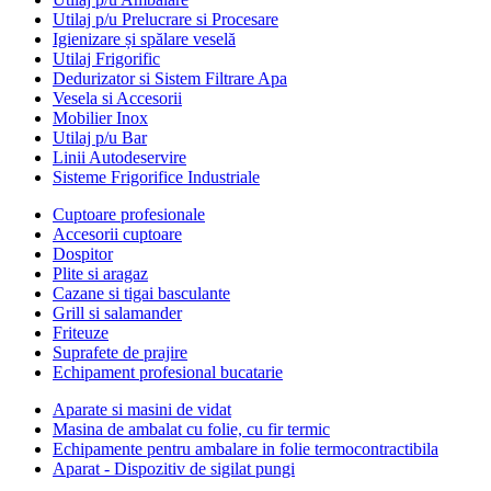
Utilaj p/u Prelucrare si Procesare
Igienizare și spălare veselă
Utilaj Frigorific
Dedurizator si Sistem Filtrare Apa
Vesela si Accesorii
Mobilier Inox
Utilaj p/u Bar
Linii Autodeservire
Sisteme Frigorifice Industriale
Cuptoare profesionale
Accesorii cuptoare
Dospitor
Plite si aragaz
Cazane si tigai basculante
Grill si salamander
Friteuze
Suprafete de prajire
Echipament profesional bucatarie
Aparate si masini de vidat
Masina de ambalat cu folie, cu fir termic
Echipamente pentru ambalare in folie termocontractibila
Aparat - Dispozitiv de sigilat pungi