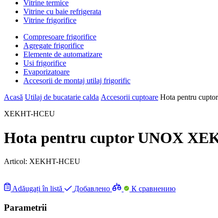
Vitrine termice
Vitrine cu baie refrigerata
Vitrine frigorifice
Compresoare frigorifice
Agregate frigorifice
Elemente de automatizare
Usi frigorifice
Evaporizatoare
Accesorii de montaj utilaj frigorific
Acasă
Utilaj de bucatarie calda
Accesorii cuptoare
Hota pentru cupt
XEKHT-HCEU
Hota pentru cuptor UNOX X
Articol:
XEKHT-HCEU
Adăugați în listă
Добавлено
К сравнению
Parametrii