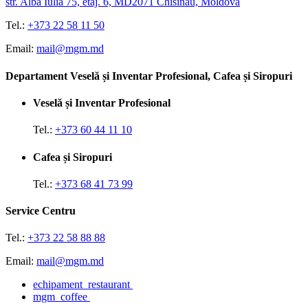
str. Alba Iulia 75, etaj. 6, MD2071 Chisinau, Moldova
Tel.:
+373 22 58 11 50
Email:
mail@mgm.md
Departament Veselă și Inventar Profesional, Cafea și Siropuri
Veselă și Inventar Profesional
Tel.:
+373 60 44 11 10
Cafea și Siropuri
Tel.:
+373 68 41 73 99
Service Centru
Tel.:
+373 22 58 88 88
Email:
mail@mgm.md
echipament_restaurant
mgm_coffee