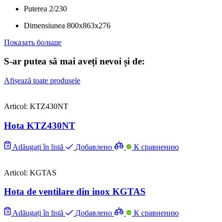
Puterea
2/230
Dimensiunea
800x863x276
Показать больше
S-ar putea să mai aveți nevoi și de:
Afișează toate produsele
Articol: KTZ430NT
Hota KTZ430NT
Adăugați în listă
Добавлено
К сравнению
Articol: KGTAS
Hota de ventilare din inox KGTAS
Adăugați în listă
Добавлено
К сравнению