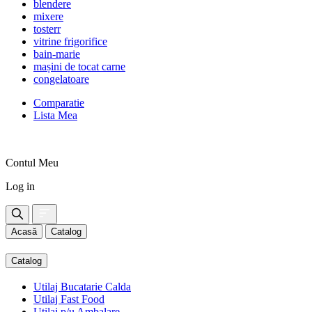
blendere
mixere
tosterr
vitrine frigorifice
bain-marie
mașini de tocat carne
congelatoare
Comparatie
Lista Mea
Contul Meu
Log in
Acasă
Catalog
Catalog
Utilaj Bucatarie Calda
Utilaj Fast Food
Utilaj p/u Ambalare