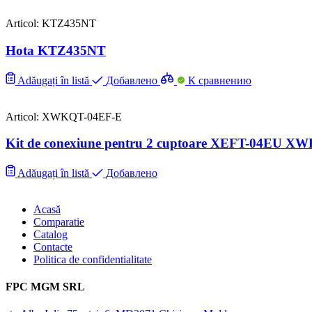
Articol: KTZ435NT
Hota KTZ435NT
Adăugați în listă
Добавлено
К сравнению
Articol: XWKQT-04EF-E
Kit de conexiune pentru 2 cuptoare XEFT-04EU 
Adăugați în listă
Добавлено
Acasă
Comparatie
Catalog
Contacte
Politica de confidentialitate
FPC MGM SRL