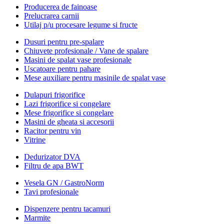
Producerea de fainoase
Prelucrarea carnii
Utilaj p/u procesare legume si fructe
Dusuri pentru pre-spalare
Chiuvete profesionale / Vane de spalare
Masini de spalat vase profesionale
Uscatoare pentru pahare
Mese auxiliare pentru masinile de spalat vase
Dulapuri frigorifice
Lazi frigorifice si congelare
Mese frigorifice si congelare
Masini de gheata si accesorii
Racitor pentru vin
Vitrine
Dedurizator DVA
Filtru de apa BWT
Vesela GN / GastroNorm
Tavi profesionale
Dispenzere pentru tacamuri
Marmite