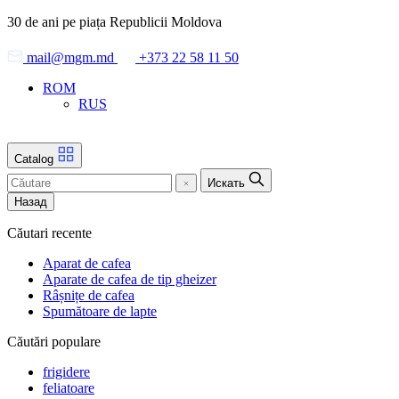
Skip
30 de ani pe piața Republicii Moldova
to
the
mail@mgm.md
+373 22 58 11 50
content
ROM
RUS
Catalog
Искать
Назад
Căutari recente
Aparat de cafea
Aparate de cafea de tip gheizer
Râșnițe de cafea
Spumătoare de lapte
Căutări populare
frigidere
feliatoare