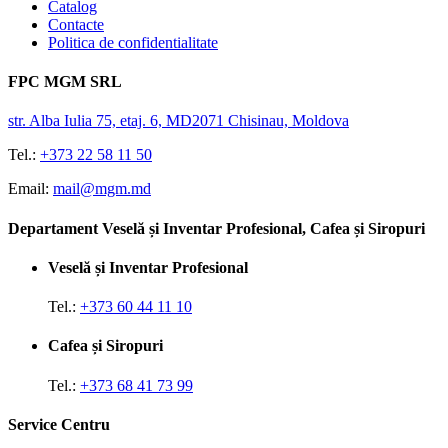
Catalog
Contacte
Politica de confidentialitate
FPC MGM SRL
str. Alba Iulia 75, etaj. 6, MD2071 Chisinau, Moldova
Tel.:
+373 22 58 11 50
Email:
mail@mgm.md
Departament Veselă și Inventar Profesional, Cafea și Siropuri
Veselă și Inventar Profesional
Tel.:
+373 60 44 11 10
Cafea și Siropuri
Tel.:
+373 68 41 73 99
Service Centru