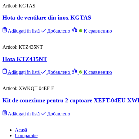
Articol: KGTAS
Hota de ventilare din inox KGTAS
Adăugați în listă
Добавлено
К сравнению
Articol: KTZ435NT
Hota KTZ435NT
Adăugați în listă
Добавлено
К сравнению
Articol: XWKQT-04EF-E
Kit de conexiune pentru 2 cuptoare XEFT-04EU 
Adăugați în listă
Добавлено
Acasă
Comparatie