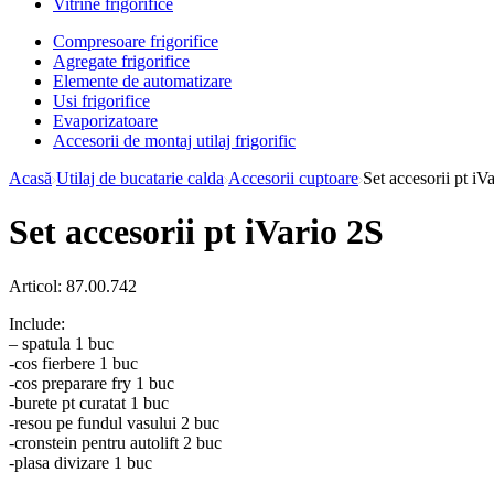
Vitrine frigorifice
Compresoare frigorifice
Agregate frigorifice
Elemente de automatizare
Usi frigorifice
Evaporizatoare
Accesorii de montaj utilaj frigorific
Acasă
Utilaj de bucatarie calda
Accesorii cuptoare
Set accesorii pt iV
Set accesorii pt iVario 2S
Articol:
87.00.742
Include:
– spatula 1 buc
-cos fierbere 1 buc
-cos preparare fry 1 buc
-burete pt curatat 1 buc
-resou pe fundul vasului 2 buc
-cronstein pentru autolift 2 buc
-plasa divizare 1 buc