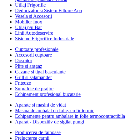
Utilaj Frigorific
Dedurizator si Sistem Filtrare Apa
Vesela si Accesorii
Mobilier Inox
Utilaj p/u Bar
Linii Autodeservire
Sisteme Frigorifice Industriale
Cuptoare profesionale
Accesorii cuptoare
Dospitor
Plite si aragaz
Cazane si tigai basculante
Grill si salamander
Friteuze
Suprafete de prajire
Echipament profesional bucatarie
Aparate si masini de vidat
Masina de ambalat cu folie, cu fir termic
Echipamente pentru ambalare in folie termocontractibila
Aparat - Dispozitiv de sigilat pungi
Producerea de fainoase
Prelucrarea carnii