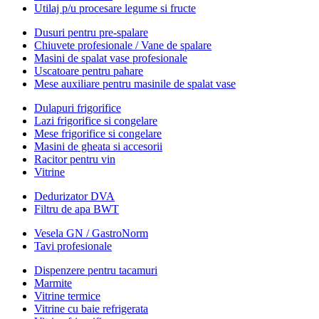
Utilaj p/u procesare legume si fructe
Dusuri pentru pre-spalare
Chiuvete profesionale / Vane de spalare
Masini de spalat vase profesionale
Uscatoare pentru pahare
Mese auxiliare pentru masinile de spalat vase
Dulapuri frigorifice
Lazi frigorifice si congelare
Mese frigorifice si congelare
Masini de gheata si accesorii
Racitor pentru vin
Vitrine
Dedurizator DVA
Filtru de apa BWT
Vesela GN / GastroNorm
Tavi profesionale
Dispenzere pentru tacamuri
Marmite
Vitrine termice
Vitrine cu baie refrigerata