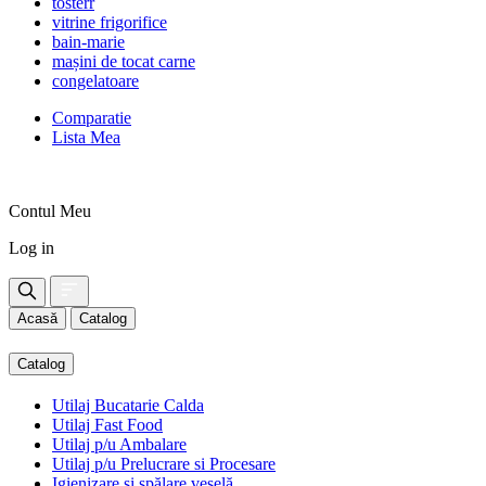
tosterr
vitrine frigorifice
bain-marie
mașini de tocat carne
congelatoare
Comparatie
Lista Mea
Contul Meu
Log in
Acasă
Catalog
Catalog
Utilaj Bucatarie Calda
Utilaj Fast Food
Utilaj p/u Ambalare
Utilaj p/u Prelucrare si Procesare
Igienizare și spălare veselă