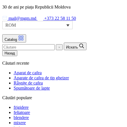
Skip
30 de ani pe piața Republicii Moldova
to
the
mail@mgm.md
+373 22 58 11 50
content
ROM
Catalog
Искать
Назад
Căutari recente
Aparat de cafea
Aparate de cafea de tip gheizer
Râșnițe de cafea
Spumătoare de lapte
Căutări populare
frigidere
feliatoare
blendere
mixere