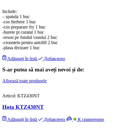
Include:
– spatula 1 buc
-cos fierbere 1 buc
-cos preparare fry 1 buc
-burete pt curatat 1 buc
-resou pe fundul vasului 2 buc
-cronstein pentru autolift 2 buc
-plasa divizare 1 buc
Adăugați în listă
Добавлено
S-ar putea să mai aveți nevoi și de:
Afișează toate produsele
Articol: KTZ430NT
Hota KTZ430NT
Adăugați în listă
Добавлено
К сравнению