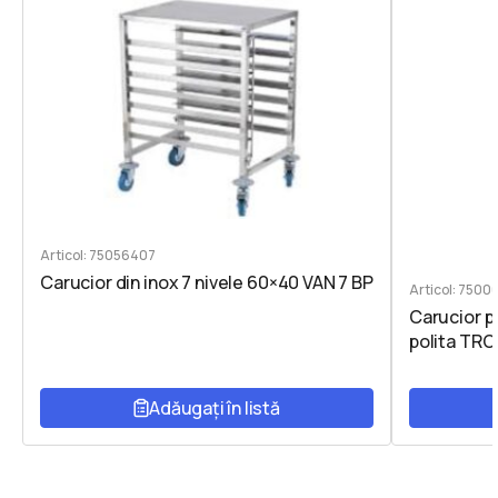
Articol: 75056407
Carucior din inox 7 nivele 60×40 VAN 7 BP
Articol: 7500
Carucior pe
polita TRO
Adăugați în listă