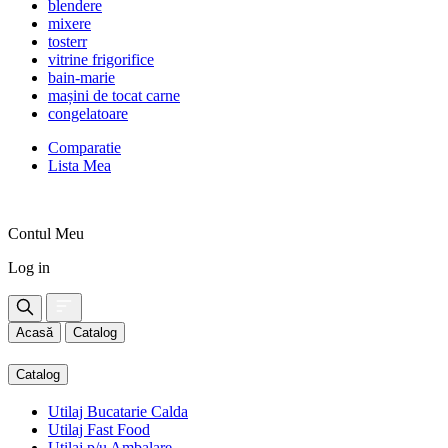
blendere
mixere
tosterr
vitrine frigorifice
bain-marie
mașini de tocat carne
congelatoare
Comparatie
Lista Mea
Contul Meu
Log in
Acasă
Catalog
Catalog
Utilaj Bucatarie Calda
Utilaj Fast Food
Utilaj p/u Ambalare