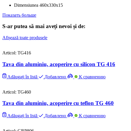
Dimensiunea
460x330x15
Показать больше
S-ar putea să mai aveți nevoi și de:
Afișează toate produsele
Articol: TG416
Tava din aluminiu, acoperire cu silicon TG 416
Adăugați în listă
Добавлено
К сравнению
Articol: TG460
Tava din aluminiu, acoperire cu teflon TG 460
Adăugați în listă
Добавлено
К сравнению
Articol: GRP806