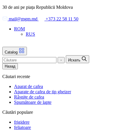
Skip
30 de ani pe piața Republicii Moldova
to
the
mail@mgm.md
+373 22 58 11 50
content
ROM
RUS
Catalog
Искать
Назад
Căutari recente
Aparat de cafea
Aparate de cafea de tip gheizer
Râșnițe de cafea
Spumătoare de lapte
Căutări populare
frigidere
feliatoare