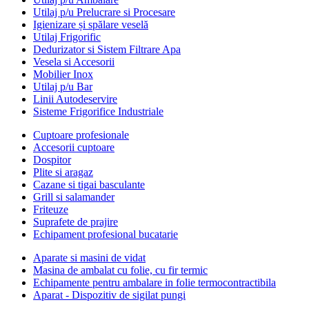
Utilaj p/u Prelucrare si Procesare
Igienizare și spălare veselă
Utilaj Frigorific
Dedurizator si Sistem Filtrare Apa
Vesela si Accesorii
Mobilier Inox
Utilaj p/u Bar
Linii Autodeservire
Sisteme Frigorifice Industriale
Cuptoare profesionale
Accesorii cuptoare
Dospitor
Plite si aragaz
Cazane si tigai basculante
Grill si salamander
Friteuze
Suprafete de prajire
Echipament profesional bucatarie
Aparate si masini de vidat
Masina de ambalat cu folie, cu fir termic
Echipamente pentru ambalare in folie termocontractibila
Aparat - Dispozitiv de sigilat pungi