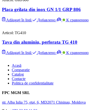
Placa grilata din inox GN 1/1 GRP 806
Adăugați în listă
Добавлено
К сравнению
Articol: TG410
Tava din aluminiu, perforata TG 410
Adăugați în listă
Добавлено
К сравнению
Acasă
Comparatie
Catalog
Contacte
Politica de confidentialitate
FPC MGM SRL
str. Alba Iulia 75, etaj. 6, MD2071 Chisinau, Moldova