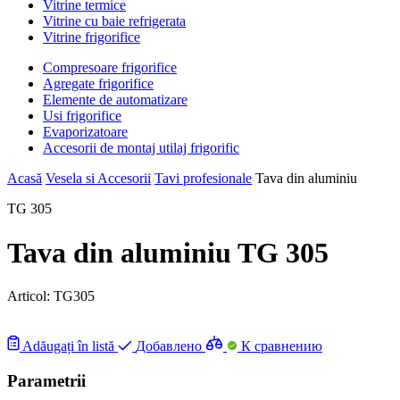
Vitrine termice
Vitrine cu baie refrigerata
Vitrine frigorifice
Compresoare frigorifice
Agregate frigorifice
Elemente de automatizare
Usi frigorifice
Evaporizatoare
Accesorii de montaj utilaj frigorific
Acasă
Vesela si Accesorii
Tavi profesionale
Tava din aluminiu
TG 305
Tava din aluminiu TG 305
Articol:
TG305
Adăugați în listă
Добавлено
К сравнению
Parametrii