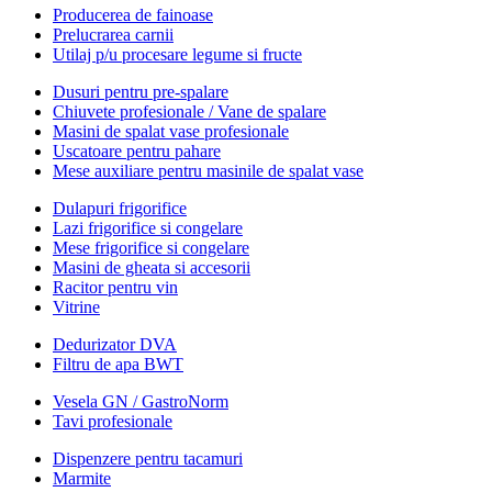
Producerea de fainoase
Prelucrarea carnii
Utilaj p/u procesare legume si fructe
Dusuri pentru pre-spalare
Chiuvete profesionale / Vane de spalare
Masini de spalat vase profesionale
Uscatoare pentru pahare
Mese auxiliare pentru masinile de spalat vase
Dulapuri frigorifice
Lazi frigorifice si congelare
Mese frigorifice si congelare
Masini de gheata si accesorii
Racitor pentru vin
Vitrine
Dedurizator DVA
Filtru de apa BWT
Vesela GN / GastroNorm
Tavi profesionale
Dispenzere pentru tacamuri
Marmite