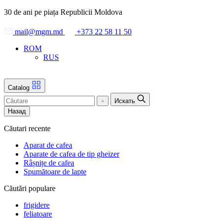
Skip
30 de ani pe piața Republicii Moldova
to
the
mail@mgm.md
+373 22 58 11 50
content
ROM
RUS
Catalog
Искать
Назад
Căutari recente
Aparat de cafea
Aparate de cafea de tip gheizer
Râșnițe de cafea
Spumătoare de lapte
Căutări populare
frigidere
feliatoare