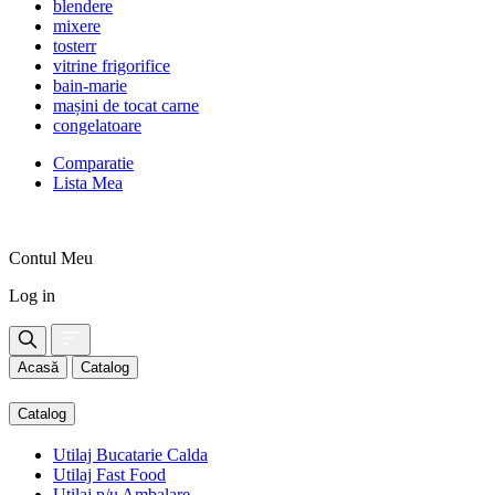
blendere
mixere
tosterr
vitrine frigorifice
bain-marie
mașini de tocat carne
congelatoare
Comparatie
Lista Mea
Contul Meu
Log in
Acasă
Catalog
Catalog
Utilaj Bucatarie Calda
Utilaj Fast Food
Utilaj p/u Ambalare