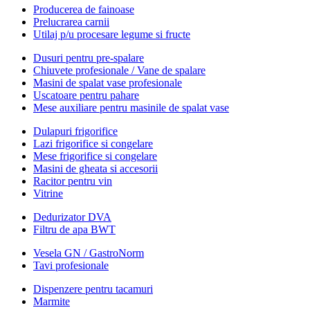
Producerea de fainoase
Prelucrarea carnii
Utilaj p/u procesare legume si fructe
Dusuri pentru pre-spalare
Chiuvete profesionale / Vane de spalare
Masini de spalat vase profesionale
Uscatoare pentru pahare
Mese auxiliare pentru masinile de spalat vase
Dulapuri frigorifice
Lazi frigorifice si congelare
Mese frigorifice si congelare
Masini de gheata si accesorii
Racitor pentru vin
Vitrine
Dedurizator DVA
Filtru de apa BWT
Vesela GN / GastroNorm
Tavi profesionale
Dispenzere pentru tacamuri
Marmite