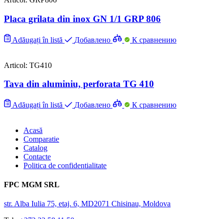
Placa grilata din inox GN 1/1 GRP 806
Adăugați în listă
Добавлено
К сравнению
Articol: TG410
Tava din aluminiu, perforata TG 410
Adăugați în listă
Добавлено
К сравнению
Acasă
Comparatie
Catalog
Contacte
Politica de confidentialitate
FPC MGM SRL
str. Alba Iulia 75, etaj. 6, MD2071 Chisinau, Moldova