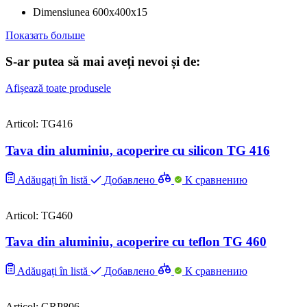
Dimensiunea
600х400х15
Показать больше
S-ar putea să mai aveți nevoi și de:
Afișează toate produsele
Articol: TG416
Tava din aluminiu, acoperire cu silicon TG 416
Adăugați în listă
Добавлено
К сравнению
Articol: TG460
Tava din aluminiu, acoperire cu teflon TG 460
Adăugați în listă
Добавлено
К сравнению
Articol: GRP806