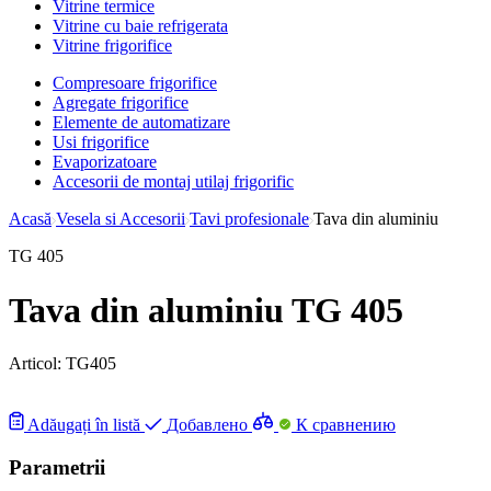
Vitrine termice
Vitrine cu baie refrigerata
Vitrine frigorifice
Compresoare frigorifice
Agregate frigorifice
Elemente de automatizare
Usi frigorifice
Evaporizatoare
Accesorii de montaj utilaj frigorific
Acasă
Vesela si Accesorii
Tavi profesionale
Tava din aluminiu
TG 405
Tava din aluminiu TG 405
Articol:
TG405
Adăugați în listă
Добавлено
К сравнению
Parametrii