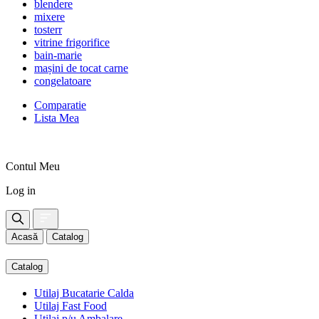
blendere
mixere
tosterr
vitrine frigorifice
bain-marie
mașini de tocat carne
congelatoare
Comparatie
Lista Mea
Contul Meu
Log in
Acasă
Catalog
Catalog
Utilaj Bucatarie Calda
Utilaj Fast Food
Utilaj p/u Ambalare