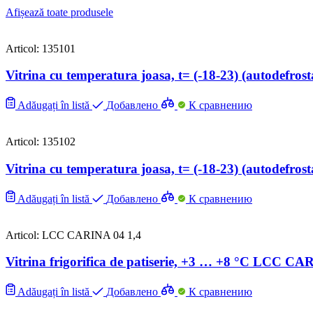
Afișează toate produsele
Articol: 135101
Vitrina cu temperatura joasa, t= (-18-23) (autodef
Adăugați în listă
Добавлено
К сравнению
Articol: 135102
Vitrina cu temperatura joasa, t= (-18-23) (autodef
Adăugați în listă
Добавлено
К сравнению
Articol: LCC CARINA 04 1,4
Vitrina frigorifica de patiserie, +3 … +8 °C LCC CA
Adăugați în listă
Добавлено
К сравнению