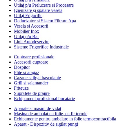
Utilaj p/u Prelucrare si Procesare
Igienizare și spălare veselă
Utilaj Frigorific
Dedurizator si Sistem Filtrare Apa
Vesela si Accesorii
Mobilier Inox
Utilaj p/u Bar
Linii Autodeservire
Sisteme Frigorifice Industriale
Cuptoare profesionale
Accesorii cuptoare
Dospitor
Plite si aragaz
Cazane si tigai basculante
Grill si salamander
Friteuze
Suprafete de prajire
Echipament profesional bucatarie
Aparate si masini de vidat
Masina de ambalat cu folie, cu fir termic
Echipamente pentru ambalare in folie termocontractibila
Aparat - Dispozitiv de sigilat pungi