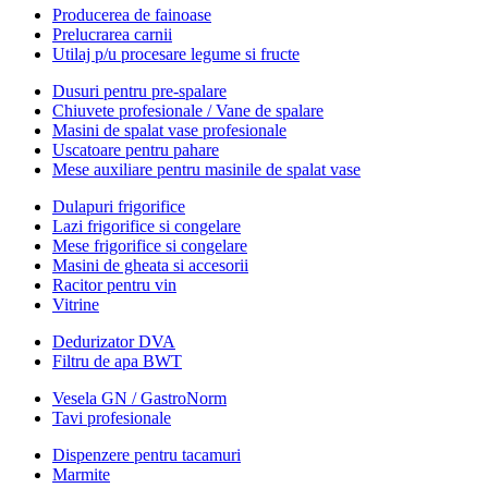
Producerea de fainoase
Prelucrarea carnii
Utilaj p/u procesare legume si fructe
Dusuri pentru pre-spalare
Chiuvete profesionale / Vane de spalare
Masini de spalat vase profesionale
Uscatoare pentru pahare
Mese auxiliare pentru masinile de spalat vase
Dulapuri frigorifice
Lazi frigorifice si congelare
Mese frigorifice si congelare
Masini de gheata si accesorii
Racitor pentru vin
Vitrine
Dedurizator DVA
Filtru de apa BWT
Vesela GN / GastroNorm
Tavi profesionale
Dispenzere pentru tacamuri
Marmite