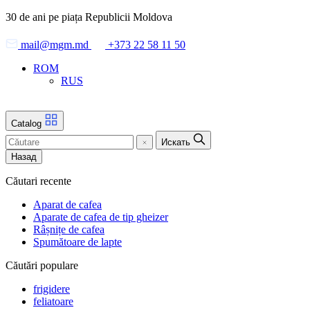
Skip
30 de ani pe piața Republicii Moldova
to
the
mail@mgm.md
+373 22 58 11 50
content
ROM
RUS
Catalog
Искать
Назад
Căutari recente
Aparat de cafea
Aparate de cafea de tip gheizer
Râșnițe de cafea
Spumătoare de lapte
Căutări populare
frigidere
feliatoare