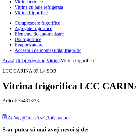
Vitrine termice
Vitrine cu baie refrigerata
Vitrine frigorifice
Compresoare frigorifice
Agregate frigorifice
Elemente de automatizare
Usi frigorifice
Evaporizatoare
Accesorii de montaj utilaj frigorific
Acasă
Utilaj Frigorific
Vitrine
Vitrina frigorifica
LCC CARINA 09 1.4 SQR
Vitrina frigorifica LCC CARIN
Articol:
354313/23
Adăugați în listă
Добавлено
S-ar putea să mai aveți nevoi și de: