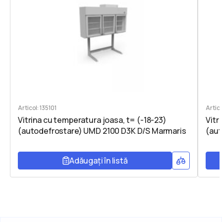
Articol: 135101
Artic
Vitrina cu temperatura joasa, t= (-18-23)
Vitr
(autodefrostare) UMD 2100 D3K D/S Marmaris
(au
Adăugați în listă