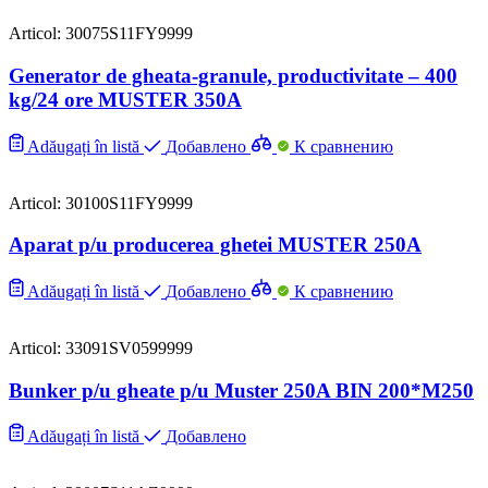
Articol: 30075S11FY9999
Generator de gheata-granule, productivitate – 400
kg/24 ore MUSTER 350A
Adăugați în listă
Добавлено
К сравнению
Articol: 30100S11FY9999
Aparat p/u producerea ghetei MUSTER 250A
Adăugați în listă
Добавлено
К сравнению
Articol: 33091SV0599999
Bunker p/u gheate p/u Muster 250A BIN 200*M250
Adăugați în listă
Добавлено