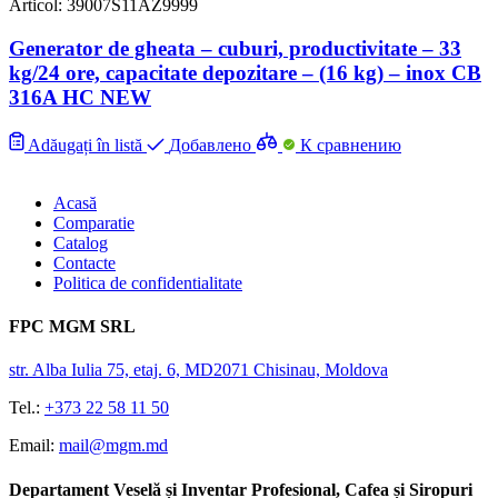
Articol: 39007S11AZ9999
Generator de gheata – cuburi, productivitate – 33
kg/24 ore, capacitate depozitare – (16 kg) – inox CB
316A HC NEW
Adăugați în listă
Добавлено
К сравнению
Acasă
Comparatie
Catalog
Contacte
Politica de confidentialitate
FPC MGM SRL
str. Alba Iulia 75, etaj. 6, MD2071 Chisinau, Moldova
Tel.:
+373 22 58 11 50
Email:
mail@mgm.md
Departament Veselă și Inventar Profesional, Cafea și Siropuri