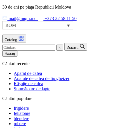
Skip
30 de ani pe piața Republicii Moldova
to
the
mail@mgm.md
+373 22 58 11 50
content
ROM
Catalog
Искать
Назад
Căutari recente
Aparat de cafea
Aparate de cafea de tip gheizer
Râșnițe de cafea
Spumătoare de lapte
Căutări populare
frigidere
feliatoare
blendere
mixere