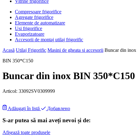
Vitrine frigorifice
Compresoare frigorifice
Agregate frigorifice
Elemente de automatizare
Usi frigorifice
Evaporizatoare
Accesorii de montaj utilaj frigorific
Acasă
Utilaj Frigorific
Masini de gheata si accesorii
Buncar din inox
BIN 350*C150
Buncar din inox BIN 350*C150
Articol:
33092SV0309999
Adăugați în listă
Добавлено
S-ar putea să mai aveți nevoi și de:
Afișează toate produsele