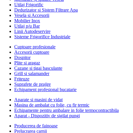
Utilaj Frigorific
Dedurizator si Sistem Filtrare Apa
Vesela si Accesorii
Mobilier Inox
Utilaj p/u Bar
Linii Autodeservire
Sisteme Frigorifice Industriale
Cuptoare profesionale
Accesorii cuptoare
Dospitor
Plite si aragaz
Cazane si tigai basculante
Grill si salamander
Friteuze
Suprafete de prajire
Echipament profesional bucatarie
Aparate si masini de vidat
Masina de ambalat cu folie, cu fir termic
Echipamente pentru ambalare in folie termocontractibila
Aparat - Dispozitiv de sigilat pungi
Producerea de fainoase
Prelucrarea carnii