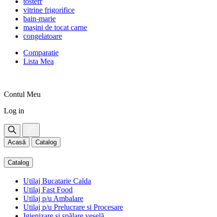
tosterr
vitrine frigorifice
bain-marie
mașini de tocat carne
congelatoare
Comparatie
Lista Mea
Contul Meu
Log in
Acasă
Catalog
Catalog
Utilaj Bucatarie Calda
Utilaj Fast Food
Utilaj p/u Ambalare
Utilaj p/u Prelucrare si Procesare
Igienizare și spălare veselă