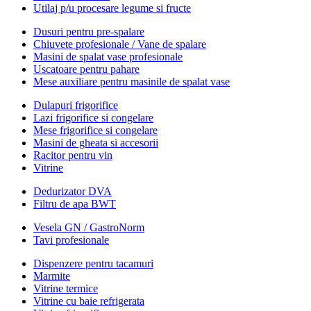
Utilaj p/u procesare legume si fructe
Dusuri pentru pre-spalare
Chiuvete profesionale / Vane de spalare
Masini de spalat vase profesionale
Uscatoare pentru pahare
Mese auxiliare pentru masinile de spalat vase
Dulapuri frigorifice
Lazi frigorifice si congelare
Mese frigorifice si congelare
Masini de gheata si accesorii
Racitor pentru vin
Vitrine
Dedurizator DVA
Filtru de apa BWT
Vesela GN / GastroNorm
Tavi profesionale
Dispenzere pentru tacamuri
Marmite
Vitrine termice
Vitrine cu baie refrigerata