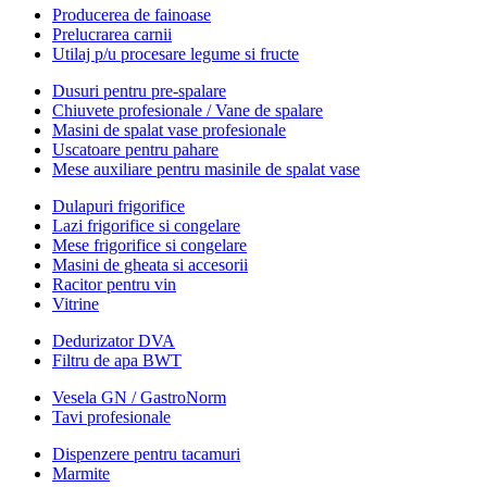
Producerea de fainoase
Prelucrarea carnii
Utilaj p/u procesare legume si fructe
Dusuri pentru pre-spalare
Chiuvete profesionale / Vane de spalare
Masini de spalat vase profesionale
Uscatoare pentru pahare
Mese auxiliare pentru masinile de spalat vase
Dulapuri frigorifice
Lazi frigorifice si congelare
Mese frigorifice si congelare
Masini de gheata si accesorii
Racitor pentru vin
Vitrine
Dedurizator DVA
Filtru de apa BWT
Vesela GN / GastroNorm
Tavi profesionale
Dispenzere pentru tacamuri
Marmite