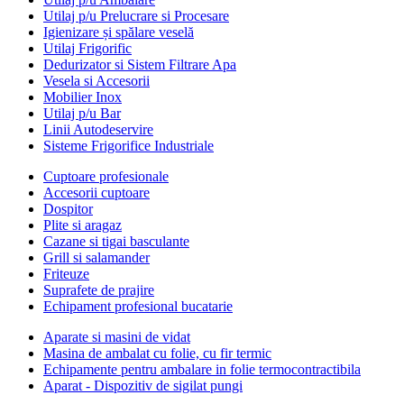
Utilaj p/u Prelucrare si Procesare
Igienizare și spălare veselă
Utilaj Frigorific
Dedurizator si Sistem Filtrare Apa
Vesela si Accesorii
Mobilier Inox
Utilaj p/u Bar
Linii Autodeservire
Sisteme Frigorifice Industriale
Cuptoare profesionale
Accesorii cuptoare
Dospitor
Plite si aragaz
Cazane si tigai basculante
Grill si salamander
Friteuze
Suprafete de prajire
Echipament profesional bucatarie
Aparate si masini de vidat
Masina de ambalat cu folie, cu fir termic
Echipamente pentru ambalare in folie termocontractibila
Aparat - Dispozitiv de sigilat pungi