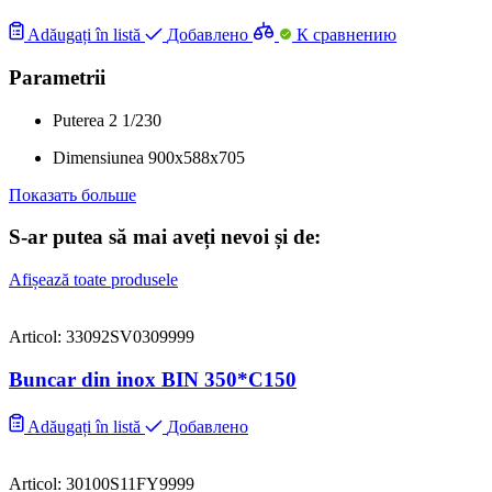
Adăugați în listă
Добавлено
К сравнению
Parametrii
Puterea
2
1/230
Dimensiunea
900x588x705
Показать больше
S-ar putea să mai aveți nevoi și de:
Afișează toate produsele
Articol: 33092SV0309999
Buncar din inox BIN 350*C150
Adăugați în listă
Добавлено
Articol: 30100S11FY9999