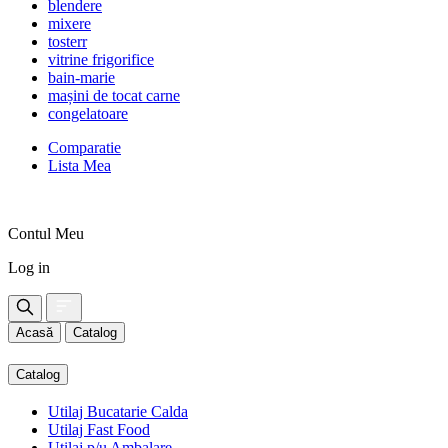
blendere
mixere
tosterr
vitrine frigorifice
bain-marie
mașini de tocat carne
congelatoare
Comparatie
Lista Mea
Contul Meu
Log in
Acasă
Catalog
Catalog
Utilaj Bucatarie Calda
Utilaj Fast Food
Utilaj p/u Ambalare