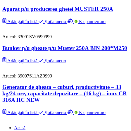
Aparat p/u producerea ghetei MUSTER 250A
Adăugați în listă
Добавлено
К сравнению
Articol: 33091SV0599999
Bunker p/u gheate p/u Muster 250A BIN 200*M250
Adăugați în listă
Добавлено
Articol: 39007S11AZ9999
Generator de gheata – cuburi, productivitate – 33
kg/24 ore, capacitate depozitare – (16 kg) – inox CB
316A HC NEW
Adăugați în listă
Добавлено
К сравнению
Acasă