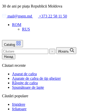
Skip
30 de ani pe piața Republicii Moldova
to
the
mail@mgm.md
+373 22 58 11 50
content
ROM
RUS
Catalog
Искать
Назад
Căutari recente
Aparat de cafea
Aparate de cafea de tip gheizer
Râșnițe de cafea
Spumătoare de lapte
Căutări populare
frigidere
feliatoare