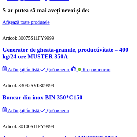
S-ar putea să mai aveți nevoi și de:
Afișează toate produsele
Articol: 30075S11FY9999
Generator de gheata-granule, productivitate – 400
kg/24 ore MUSTER 350A
Adăugați în listă
Добавлено
К сравнению
Articol: 33092SV0309999
Buncar din inox BIN 350*C150
Adăugați în listă
Добавлено
Articol: 30100S11FY9999