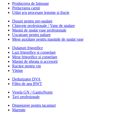
Producerea de fainoase
Prelucrarea carnii
Utilaj p/u procesare legume si fructe
Dusuri pentru pre-spalare
Chiuvete profesionale / Vane de spalare
Masini de spalat vase profesionale
Uscatoare pentru pahare
Mese auxiliare pentru masinile de spalat vase
Dulapuri frigorifice
Lazi frigorifice si congelare
Mese frigorifice si congelare
Masini de gheata si accesorii
Racitor pentru vin
Vitrine
Dedurizator DVA
Filtru de apa BWT
Vesela GN / GastroNorm
Tavi profesionale
Dispenzere pentru tacamuri
Marmite