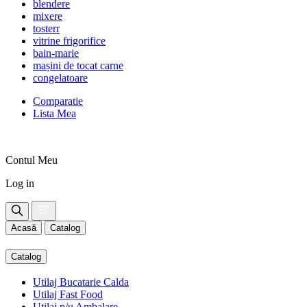
blendere
mixere
tosterr
vitrine frigorifice
bain-marie
mașini de tocat carne
congelatoare
Comparatie
Lista Mea
Contul Meu
Log in
Acasă
Catalog
Catalog
Utilaj Bucatarie Calda
Utilaj Fast Food
Utilaj p/u Ambalare