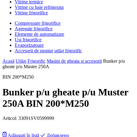
Vitrine termice
Vitrine cu baie refrigerata
Vitrine frigorifice
Compresoare frigorifice
Agregate frigorifice
Elemente de automatizare
Usi frigorifice
Evaporizatoare
Accesorii de montaj utilaj frigorific
Acasă
Utilaj Frigorific
Masini de gheata si accesorii
Bunker p/u
gheate p/u Muster 250A
BIN 200*M250
Bunker p/u gheate p/u Muster
250A BIN 200*M250
Articol:
33091SV0599999
Adăugați în listă
Добавлено