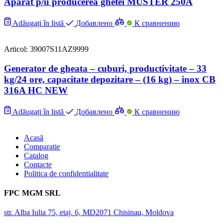
Aparat p/u producerea ghetei MUSTER 250A
Adăugați în listă
Добавлено
К сравнению
Articol: 39007S11AZ9999
Generator de gheata – cuburi, productivitate – 33
kg/24 ore, capacitate depozitare – (16 kg) – inox CB
316A HC NEW
Adăugați în listă
Добавлено
К сравнению
Acasă
Comparatie
Catalog
Contacte
Politica de confidentialitate
FPC MGM SRL
str. Alba Iulia 75, etaj. 6, MD2071 Chisinau, Moldova