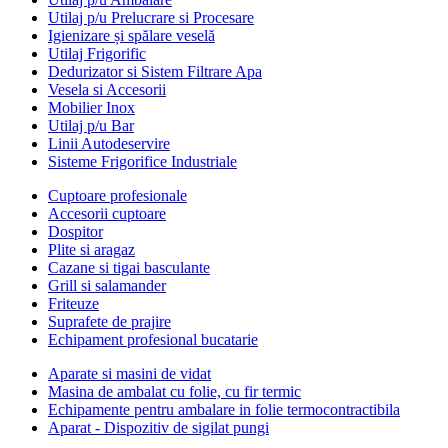
Utilaj p/u Prelucrare si Procesare
Igienizare și spălare veselă
Utilaj Frigorific
Dedurizator si Sistem Filtrare Apa
Vesela si Accesorii
Mobilier Inox
Utilaj p/u Bar
Linii Autodeservire
Sisteme Frigorifice Industriale
Cuptoare profesionale
Accesorii cuptoare
Dospitor
Plite si aragaz
Cazane si tigai basculante
Grill si salamander
Friteuze
Suprafete de prajire
Echipament profesional bucatarie
Aparate si masini de vidat
Masina de ambalat cu folie, cu fir termic
Echipamente pentru ambalare in folie termocontractibila
Aparat - Dispozitiv de sigilat pungi