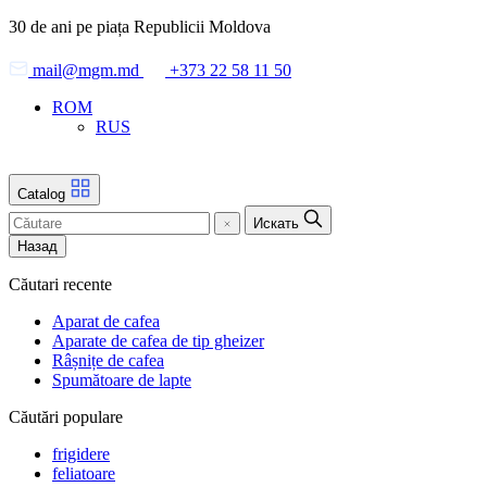
Skip
30 de ani pe piața Republicii Moldova
to
the
mail@mgm.md
+373 22 58 11 50
content
ROM
RUS
Catalog
Искать
Назад
Căutari recente
Aparat de cafea
Aparate de cafea de tip gheizer
Râșnițe de cafea
Spumătoare de lapte
Căutări populare
frigidere
feliatoare