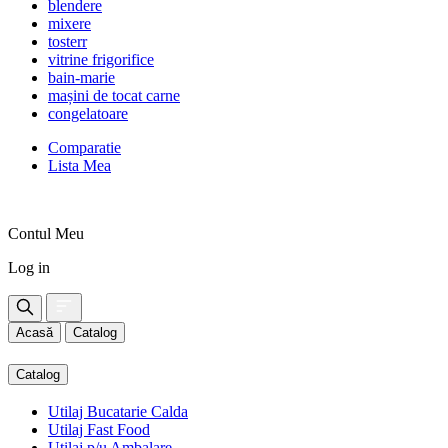
blendere
mixere
tosterr
vitrine frigorifice
bain-marie
mașini de tocat carne
congelatoare
Comparatie
Lista Mea
Contul Meu
Log in
Acasă
Catalog
Catalog
Utilaj Bucatarie Calda
Utilaj Fast Food
Utilaj p/u Ambalare