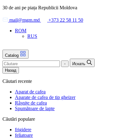
Skip
30 de ani pe piața Republicii Moldova
to
the
mail@mgm.md
+373 22 58 11 50
content
ROM
RUS
Catalog
Искать
Назад
Căutari recente
Aparat de cafea
Aparate de cafea de tip gheizer
Râșnițe de cafea
Spumătoare de lapte
Căutări populare
frigidere
feliatoare