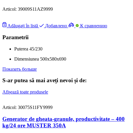
Articol:
39009S11AZ9999
Adăugați în listă
Добавлено
К сравнению
Parametrii
Puterea
45/230
Dimensiunea
500х580х690
Показать больше
S-ar putea să mai aveți nevoi și de:
Afișează toate produsele
Articol: 30075S11FY9999
Generator de gheata-granule, productivitate – 400
kg/24 ore MUSTER 350A