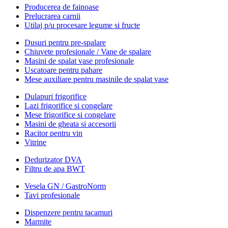
Producerea de fainoase
Prelucrarea carnii
Utilaj p/u procesare legume si fructe
Dusuri pentru pre-spalare
Chiuvete profesionale / Vane de spalare
Masini de spalat vase profesionale
Uscatoare pentru pahare
Mese auxiliare pentru masinile de spalat vase
Dulapuri frigorifice
Lazi frigorifice si congelare
Mese frigorifice si congelare
Masini de gheata si accesorii
Racitor pentru vin
Vitrine
Dedurizator DVA
Filtru de apa BWT
Vesela GN / GastroNorm
Tavi profesionale
Dispenzere pentru tacamuri
Marmite