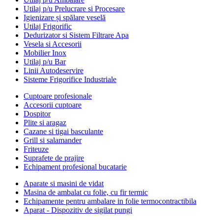
Utilaj p/u Prelucrare si Procesare
Igienizare și spălare veselă
Utilaj Frigorific
Dedurizator si Sistem Filtrare Apa
Vesela si Accesorii
Mobilier Inox
Utilaj p/u Bar
Linii Autodeservire
Sisteme Frigorifice Industriale
Cuptoare profesionale
Accesorii cuptoare
Dospitor
Plite si aragaz
Cazane si tigai basculante
Grill si salamander
Friteuze
Suprafete de prajire
Echipament profesional bucatarie
Aparate si masini de vidat
Masina de ambalat cu folie, cu fir termic
Echipamente pentru ambalare in folie termocontractibila
Aparat - Dispozitiv de sigilat pungi